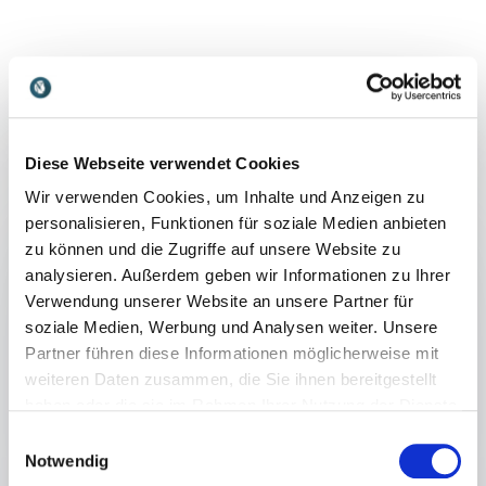
Referate
:
MARKUS KOCH VORTRAG
USA – Wie steht es um den Big Player?
Diese Webseite verwendet Cookies
Referent Markus Koch kennt sich mit dem
Wir verwenden Cookies, um Inhalte und Anzeigen zu
Big Player bestens aus, sei es bezüglich der
personalisieren, Funktionen für soziale Medien anbieten
Wahlen oder der aktuellen Wirtschaftslage.
zu können und die Zugriffe auf unsere Website zu
analysieren. Außerdem geben wir Informationen zu Ihrer
Seit Jahren berichtet er direkt aus New
Verwendung unserer Website an unsere Partner für
York über Ereignisse der Börsen- und
soziale Medien, Werbung und Analysen weiter. Unsere
Finanzwelt sowie deren Auswirkungen auf
Partner führen diese Informationen möglicherweise mit
ausländische Ökonomie und Politik.
weiteren Daten zusammen, die Sie ihnen bereitgestellt
haben oder die sie im Rahmen Ihrer Nutzung der Dienste
Lernen Sie, wie es um die Wirtschaftsmacht
gesammelt haben.
steht und welchen Einfluss sie immer noch
Einwilligungsauswahl
auf Deutschland hat!
Notwendig
+
Mehr lesen