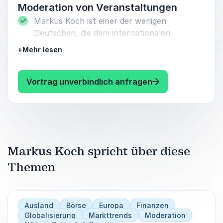
Staatsinsolvenz stehen.
Moderation von Veranstaltungen
Markus Koch ist einer der wenigen
Welche Rolle spielen dabei Ratingagenturen?
Deutschen, die dem internationalen
Erfahren Sie dies und mehr in diesem
Börsenparkett und seinen Akteuren über so
hochinteressanten Vortrag von Referent
+
Mehr lesen
viele Jahre derart nahe stehen.
Markus Koch.
Für Ihre Veranstaltung steht Ihnen
: Markus Koch Mo
Vortrag unverbindlich anfragen
Referent Markus Koch als lebhafter und
fesselnder Moderator zur Verfügung.
Profitieren Sie direkt von Markus Kochs
Insiderwissen und seinem aktiven
Moderationsstil.
Markus Koch spricht über diese
Themen
Ausland
Börse
Europa
Finanzen
Globalisierung
Markttrends
Moderation