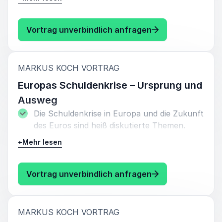
steigenden Einfluss auf unser Leben. So
auch auf die Finanzwelt.
: Markus Koch Ban
Vortrag unverbindlich anfragen
Welche Chancen bieten sich für Investoren,
Unternehmer und Anleger? Welche Risiken
gilt es zu beachten? Unser Referent Markus
:
MARKUS KOCH VORTRAG
Koch zeigt in diesem Vortrag Potentiale auf.
Europas Schuldenkrise – Ursprung und
Ausweg
Die Schuldenkrise in Europa und die Zukunft
des Euros sind heiß diskutierte Themen.
+
Mehr lesen
Markus Koch zeigt Gründe und Erklärungen
zur Schuldenkrise auf. Zur Bekämpfung der
Finanzmarktkrise, beispielweise, hatten
: Markus Koch Eu
Vortrag unverbindlich anfragen
Staaten Milliardensummen an Banken
gegeben. Darüber hinaus lässt die unsolide
Finanzpolitik mancher EU-Staaten
:
MARKUS KOCH VORTRAG
mittlerweile eine Anzahl an Ländern vor der