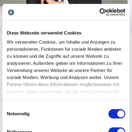
Diese Webseite verwendet Cookies
Wir verwenden Cookies, um Inhalte und Anzeigen zu
personalisieren, Funktionen für soziale Medien anbieten
zu können und die Zugriffe auf unsere Website zu
analysieren. Außerdem geben wir Informationen zu Ihrer
Kundenbewertungen
Verwendung unserer Website an unsere Partner für
soziale Medien, Werbung und Analysen weiter. Unsere
Partner führen diese Informationen möglicherweise mit
weiteren Daten zusammen, die Sie ihnen bereitgestellt
5
"Vince Ebert hat in seinem kabarettistischen Vortrag
von
5
haben oder die sie im Rahmen Ihrer Nutzung der Dienste
sehr spielerisch das Motto unseres Jubiläums "DVGW
gesammelt haben.
Einwilligungsauswahl
-160 Jahre technische Innovationen für das Gas- und
Notwendig
Wasserfach" aufgenommen. Auftritt, Inhalte, Länge,
alles passte und hat die Veranstaltung sehr
bereichert. Von unseren Teilnehmern kam auch nur
Präferenzen