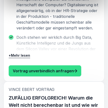
Herrschaft der Computer? Digitalisierung ist
allgegenwärtig, ob in der HR-Strategie oder
in der Produktion - traditionelle
Geschäftsmodelle müssen scheinbar alle
verändert oder gar eingestampft werden.
Doch stehen wir wirklich durch Big Data,
Künstliche Intelligenz und die Jungs aus
dem Silicon Valley vor einer Revolution der
Arbeitswelt? Unser Speaker sieht der
+
Mehr lesen
Entwicklung mit Gelassenheit entgegen und
deckt in seinem Vortrag die Mythen,
: Vince Ebert BI
Vortrag unverbindlich anfragen
Heilsversprechen und Horrorvisionen der
Welt von morgen auf.
Anschaulich durch witzige und
:
VINCE EBERT VORTRAG
überraschende Beispiele verdeutlich er, dass
ZUFÄLLIG ERFOLGREICH! Warum die
wir trotz hochintelligenter Computer einiges
Welt nicht berechenbar ist und wie wir
voraus haben. Phantasie und Kreativität