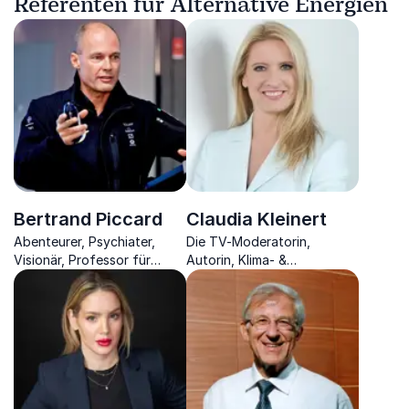
Referenten für Alternative Energien
Bertrand Piccard
Claudia Kleinert
Abenteurer, Psychiater,
Die TV-Moderatorin,
Visionär, Professor für
Autorin, Klima- &
Naturwissenschaft und
Charismaexpertin erklärt
Technologie
derzeitige
Wettergeschehnisse und
vermittelt Charisma-Tipps