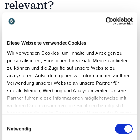
relevant?
Alternative Energien umfassen nachhaltige
Energiequellen wie Solar-, Wind-, Wasser- oder
Geothermie sowie innovative Technologien wie
Diese Webseite verwendet Cookies
Wasserstofflösungen und intelligente Energiesysteme.
Sie bilden die Grundlage für eine klimafreudliche und
Wir verwenden Cookies, um Inhalte und Anzeigen zu
zukunftssichere Energieversorgung. Gleichzeitig
personalisieren, Funktionen für soziale Medien anbieten
gewinnen Themen wie Energieeffizienz,
zu können und die Zugriffe auf unsere Website zu
Dekarbonisierung und nachhaltige Innovationen
analysieren. Außerdem geben wir Informationen zu Ihrer
zunehmend an Bedeutung. Unternehmen, die sich
Verwendung unserer Website an unsere Partner für
frühzeitig mit alternativen Energien beschäftigen,
soziale Medien, Werbung und Analysen weiter. Unsere
reduzieren nicht nur Emissionen und Energiekosten,
Partner führen diese Informationen möglicherweise mit
sondern stärken auch ihre Wettbewerbsfähigkeit und
weiteren Daten zusammen, die Sie ihnen bereitgestellt
Innovationskraft. Unsere Referenten zeigen, welche
haben oder die sie im Rahmen Ihrer Nutzung der Dienste
Entwicklungen die Energiebranche prägen und wie
gesammelt haben.
Einwilligungsauswahl
Unternehmen diese erfolgreich für sich nutzen
Notwendig
können.