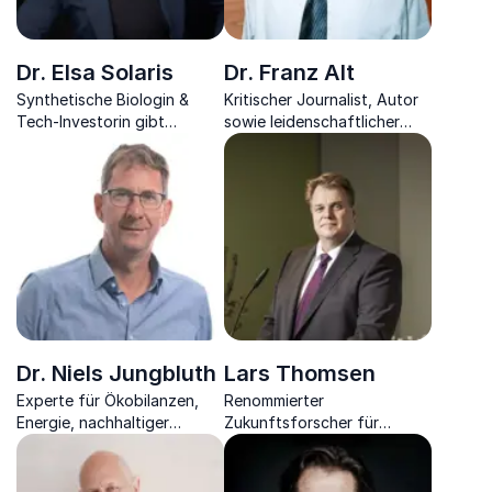
Dr. Elsa Solaris
Dr. Franz Alt
Synthetische Biologin &
Kritischer Journalist, Autor
Tech-Investorin gibt
sowie leidenschaftlicher
inspirierende Einblicke in die
Berater beleuchtet
Biotechnologie der Zukunft
schonungslos die
unterschiedlichsten Themen
Dr. Niels Jungbluth
Lars Thomsen
Experte für Ökobilanzen,
Renommierter
Energie, nachhaltiger
Zukunftsforscher für
Produktion & Konsum,
Energie, Mobilität und
Unternehmer
Künstliche Intelligenz schaut
mit Ihnen in die Welt von