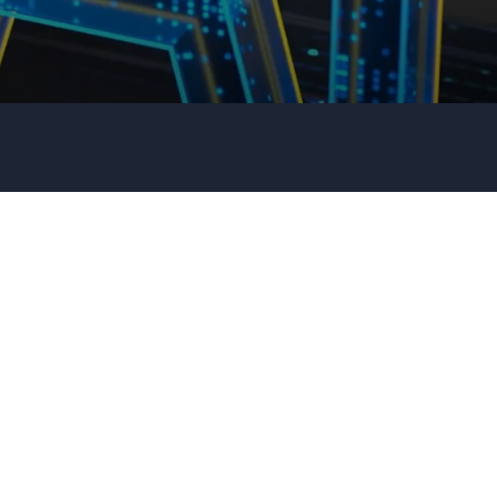
E-Mail
*
Telefon
Unternehmen
Redner- oder Themenwunsch?
Senden Ihrer Anfrage!
Rufen Sie uns an