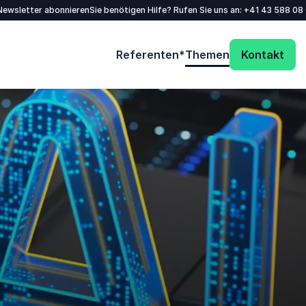
/Newsletter abonnieren
Sie benötigen Hilfe? Rufen Sie uns an:
+41 43 588 08
Referenten*
Themen
Kontakt
Füllen Sie das Kontaktformular aus - wir
melden uns äußerst zeitnah bei Ihnen!
Name
*