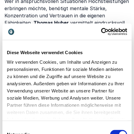
Wer in anspruchsvollen Situationen Höchstleistungen
erbringen möchte, benötigt mentale Stärke,
Konzentration und Vertrauen in die eigenen
Fähigkeiten.
Thomas Huber
vermittelt eindrucksvoll,
wie sich Menschen auch unter extremen
Bedingungen motivieren, Grenzen überwinden und
dauerhaft leistungsfähig bleiben.
Diese Webseite verwendet Cookies
Motivation als Grundlage
Wir verwenden Cookies, um Inhalte und Anzeigen zu
nachhaltiger Leistung
personalisieren, Funktionen für soziale Medien anbieten
Langfristige Leistungsfähigkeit beginnt mit echter
zu können und die Zugriffe auf unsere Website zu
Motivation. Mitarbeitende, die Sinn in ihrer Arbeit
analysieren. Außerdem geben wir Informationen zu Ihrer
erkennen und klare Ziele verfolgen, erzielen bessere
Verwendung unserer Website an unsere Partner für
Ergebnisse und bleiben engagiert. Leistungsstarke
soziale Medien, Werbung und Analysen weiter. Unsere
Teams entstehen dort, wo Motivation,
Partner führen diese Informationen möglicherweise mit
Eigenverantwortung und Vertrauen gefördert
weiteren Daten zusammen, die Sie ihnen bereitgestellt
werden.
haben oder die sie im Rahmen Ihrer Nutzung der Dienste
gesammelt haben.
Einwilligungsauswahl
Teamleistung gezielt steigern