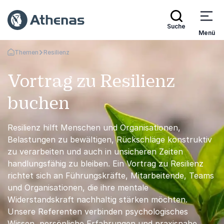
Suche
Menü
Themen
Resilienz
Zurück zur Startseite
Vortrag zu Resilienz
buchen
Resilienz hilft Menschen und Organisationen,
Belastungen zu bewältigen, Rückschläge konstruktiv
zu verarbeiten und auch in unsicheren Zeiten
handlungsfähig zu bleiben. Ein Vortrag zu Resilienz
richtet sich an Führungskräfte, Mitarbeitende, Teams
und Organisationen, die ihre mentale
Widerstandskraft nachhaltig stärken möchten.
Unsere Referenten verbinden psychologisches
Wissen, persönliche Erfahrungen und praxisnahe