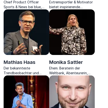
Chief Product Officer
Extremsportler & Motivator
Sports & News bei blue,
bietet inspirierende
Mitglied der
Keynotes zu Abenteuer,
Geschäftsleitung der
Motivation & Erfolg.
Entertainment Programm AG
Unvergleichliche
Weltrekorde & mitreißende
Geschichten.
Mathias Haas
Monika Sattler
Der bekannteste
Ehem. Beraterin der
Trendbeobachter und
Weltbank, Abenteurerin,
Zukunftsbegleiter im
Ausnahme-Radsportlerin
deutschsprachigen Raum
und Visionärin