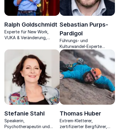
Ralph Goldschmidt
Sebastian Purps-
Experte für New Work,
Pardigol
VUKA & Veränderung,
Führungs- und
Förderung von positiver
Kulturwandel-Experte
Arbeitswelt &
kombiniert Hirnforschung
Zukunftsfähigkeit von
mit Managementwissen
Unternehmen
Stefanie Stahl
Thomas Huber
Speakerin,
Extrem-Kletterer,
Psychotherapeutin und
zertifizierter Bergführer,