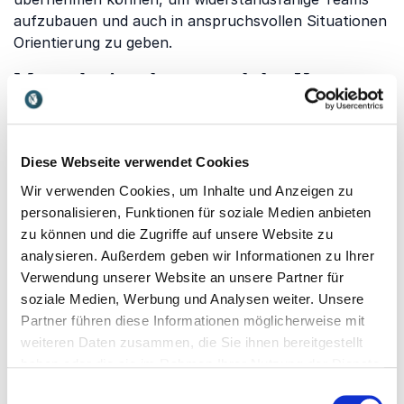
aufzubauen und auch in anspruchsvollen Situationen
Orientierung zu geben.
Mentale Ausdauer und der Umgang
mit Grenzen
Aussergewöhnliche Herausforderungen machen
sichtbar, wie stark Motivation, Selbstvertrauen und
Diese Webseite verwendet Cookies
mentale Ausdauer miteinander verbunden sind. Wer
Wir verwenden Cookies, um Inhalte und Anzeigen zu
langfristige Ziele verfolgt, muss Rückschläge
personalisieren, Funktionen für soziale Medien anbieten
einordnen, Kräfte bewusst einteilen und auch in
zu können und die Zugriffe auf unsere Website zu
schwierigen Phasen an der eigenen Richtung
analysieren. Außerdem geben wir Informationen zu Ihrer
festhalten.
Jonas Deichmann
vermittelt anhand
Verwendung unserer Website an unsere Partner für
seiner extremen sportlichen Abenteuer, wie
soziale Medien, Werbung und Analysen weiter. Unsere
Menschen mentale Grenzen verschieben und
Partner führen diese Informationen möglicherweise mit
scheinbar unüberwindbare Hindernisse meistern
weiteren Daten zusammen, die Sie ihnen bereitgestellt
können. Seine Erfahrungen liefern inspirierende
haben oder die sie im Rahmen Ihrer Nutzung der Dienste
Impulse für Ausdauer, Eigenverantwortung und einen
gesammelt haben.
Einwilligungsauswahl
konstruktiven Umgang mit Rückschlägen.