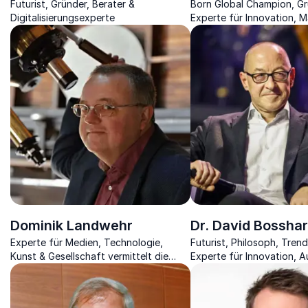
Futurist, Gründer, Berater &
Born Global Champion, Gr
Digitalisierungsexperte
Experte für Innovation,
und neue Technologien in
kleinen Unternehmen
Dominik Landwehr
Dr. David Bosshar
Experte für Medien, Technologie,
Futurist, Philosoph, Trend
Kunst & Gesellschaft vermittelt die
Experte für Innovation, A
Zusammenhänge aktueller Innovationen
mit ihren Auswirkungen