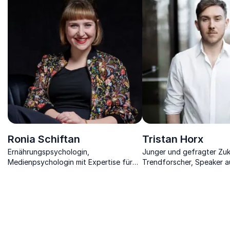
Ronia Schiftan
Tristan Horx
Ernährungspsychologin,
Junger und gefragter Zu
Medienpsychologin mit Expertise für
Trendforscher, Speaker a
die Zusammenhänge von
„Generation Y”
Digitalisierung, Gesundheit und
Psychologie