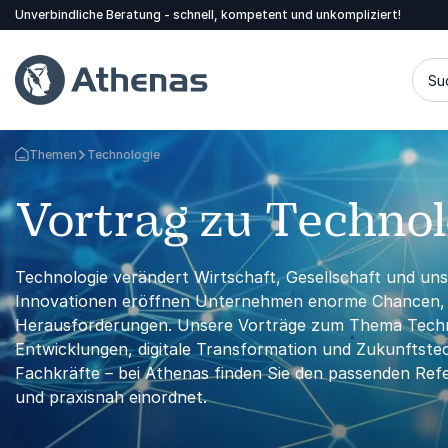
Unverbindliche Beratung - schnell, kompetent und unkompliziert!
Su
Themen
Technologie
Zurück zur Startseite
Vortrag zu Techno
Technologie verändert Wirtschaft, Gesellschaft und un
Innovationen eröffnen Unternehmen enorme Chancen, ste
Herausforderungen. Unsere Vorträge zum Thema Technolo
Entwicklungen, digitale Transformation und Zukunftst
Fachkräfte – bei Athenas finden Sie den passenden Refe
und praxisnah einordnet.