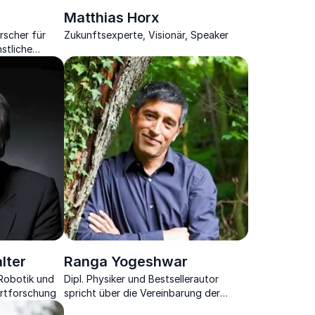
Matthias Horx
rscher für
Zukunftsexperte, Visionär, Speaker
stliche
n in die Welt
alter
Ranga Yogeshwar
 Robotik und
Dipl. Physiker und Bestsellerautor
rtforschung
spricht über die Vereinbarung der
neuen Medien und Bildung