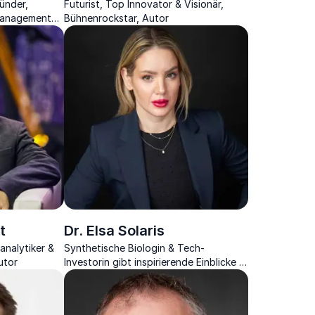
ünder,
Futurist, Top Innovator & Visionär,
 Management
Bühnenrockstar, Autor
 grossen und
t
Dr. Elsa Solaris
analytiker &
Synthetische Biologin & Tech-
utor
Investorin gibt inspirierende Einblicke in
die Biotechnologie der Zukunft