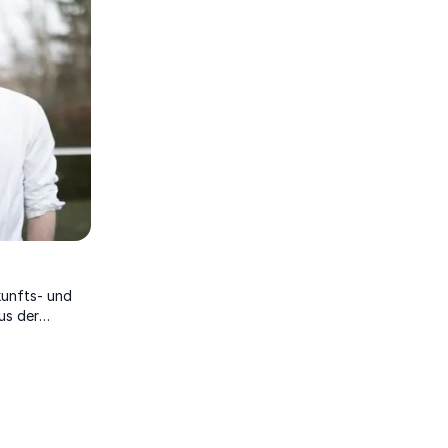
kunfts- und
us der