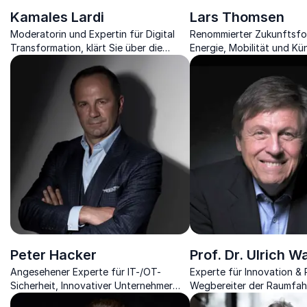
Kamales Lardi
Lars Thomsen
Moderatorin und Expertin für Digital
Renommierter Zukunftsfo
Transformation, klärt Sie über die
Energie, Mobilität und Kün
Verknüpfungen in der modernen Welt
Intelligenz schaut mit Ihne
auf
von morgen
Peter Hacker
Prof. Dr. Ulrich W
Angesehener Experte für IT-/OT-
Experte für Innovation &
Sicherheit, Innovativer Unternehmer
Wegbereiter der Raumfah
und Erfolgsautor