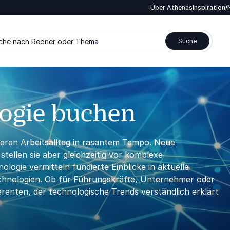
Über Athenas
Inspiration
che nach Redner oder Thema
Suche
logie buchen
seren Arbeitsalltag in rasantem Tempo. Neue
llen sie aber gleichzeitig vor komplexe
gie vermitteln fundierte Einblicke in aktuelle
echnologien. Ob für Führungskräfte, Unternehmer oder
renten, der technologische Trends verständlich erklärt