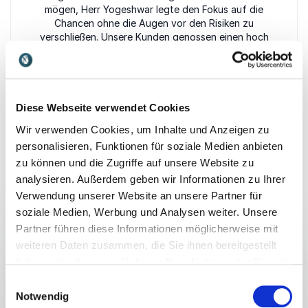
mögen, Herr Yogeshwar legte den Fokus auf die
Chancen ohne die Augen vor den Risiken zu
verschließen. Unsere Kunden genossen einen hoch
interessanten und anspruchsvollen Vortrag,.
Herbert Möller
TERRES Marketing+Consulting GmbH
Diese Webseite verwendet Cookies
Bewertet
5.00
/5 basierend auf
1
Kundenbewertungen
Wir verwenden Cookies, um Inhalte und Anzeigen zu
personalisieren, Funktionen für soziale Medien anbieten
zu können und die Zugriffe auf unsere Website zu
analysieren. Außerdem geben wir Informationen zu Ihrer
Verwendung unserer Website an unsere Partner für
Referate
soziale Medien, Werbung und Analysen weiter. Unsere
Partner führen diese Informationen möglicherweise mit
:
RANGA YOGESHWAR VORTRAG
weiteren Daten zusammen, die Sie ihnen bereitgestellt
Nächste Ausfahrt Zukunft - Eine
haben oder die sie im Rahmen Ihrer Nutzung der Dienste
gesammelt haben.
Gesellschaft im Umbruch
Einwilligungsauswahl
Notwendig
So viele grundlegende und tiefgreifende