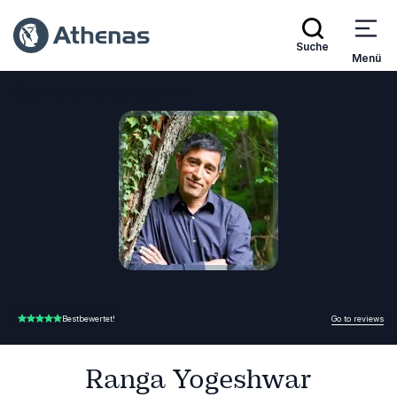
Suche
Menü
Referenten
Ranga Yogeshwar
Zurück zur Startseite
Go to reviews
Bestbewertet!
5.00 von 5
Ranga Yogeshwar