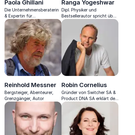
Paola Ghillani
Ranga Yogeshwar
Die Unternehmensberaterin
Dipl. Physiker und
& Expertin für
Bestsellerautor spricht über
Nachhaltigkeit erklärt,
die Vereinbarung der neuen
warum Wirtschaft &
Medien und Bildung
ethisches Handeln
zusammenpassen
Reinhold Messner
Robin Cornelius
Bergsteiger, Abenteurer,
Gründer von Switcher SA &
Grenzgänger, Autor
Product DNA SA erklärt den
Einfluss von Nachhaltigkeit
& Verantwortung auf den
Erfolg