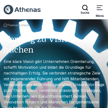
Suche
Menü
Themen
Vision
Zurück zur Startseite
Vortrag zu Vision
buchen
Eine klare Vision gibt Unternehmen Orientierung,
schafft Motivation und bildet die Grundlage für
nachhaltigen Erfolg. Sie verbindet strategische Ziele
mit inspirierender Führung und hilft Mitarbeitenden,
Veränderungen aktiv mitzugestalten. Unsere Vorträge
zum Thema Vision vermitteln praxisnahe Strategien,
wie Unternehmen zukunftsorientiert denken,
Innovation fördern und Menschen für gemeinsame
Ziele begeistern. Ob für Führungskräfte,