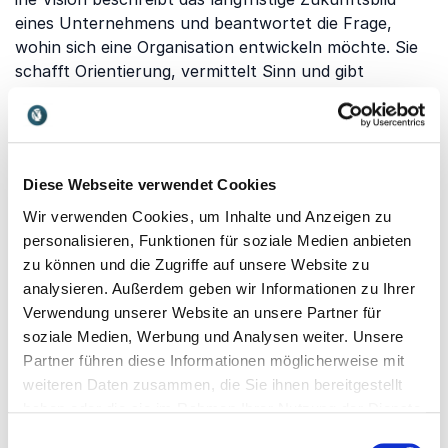
eines Unternehmens und beantwortet die Frage,
wohin sich eine Organisation entwickeln möchte. Sie
schafft Orientierung, vermittelt Sinn und gibt
Mitarbeitenden sowie Führungskräften eine
gemeinsame Richtung.
Unternehmen mit einer klaren Vision treffen
Entscheidungen konsequenter, fördern Innovationen
Diese Webseite verwendet Cookies
und schaffen eine starke Unternehmenskultur.
Wir verwenden Cookies, um Inhalte und Anzeigen zu
Gerade in Zeiten schnellen Wandels hilft eine
personalisieren, Funktionen für soziale Medien anbieten
überzeugende Vision dabei, Veränderungen
zu können und die Zugriffe auf unsere Website zu
erfolgreich zu gestalten, Talente langfristig zu binden
analysieren. Außerdem geben wir Informationen zu Ihrer
und nachhaltiges Wachstum zu ermöglichen. Sie
Verwendung unserer Website an unsere Partner für
bildet damit einen wichtigen Erfolgsfaktor für
soziale Medien, Werbung und Analysen weiter. Unsere
moderne Organisationen.
Partner führen diese Informationen möglicherweise mit
weiteren Daten zusammen, die Sie ihnen bereitgestellt
haben oder die sie im Rahmen Ihrer Nutzung der Dienste
Welche Themen behandeln
gesammelt haben.
Einwilligungsauswahl