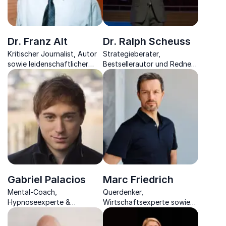
Dr. Franz Alt
Dr. Ralph Scheuss
Kritischer Journalist, Autor
Strategieberater,
sowie leidenschaftlicher
Bestsellerautor und Redner
Berater beleuchtet
gibt unkonventionelle sowie
schonungslos die
effektive Geschäftsimpulse
unterschiedlichsten Themen
für Ihr Unternehmen
Gabriel Palacios
Marc Friedrich
Mental-Coach,
Querdenker,
Hypnoseexperte &
Wirtschaftsexperte sowie
Bestseller-Autor überzeugt
Bestsellerautor, der alle
zu neuer mentaler Kraft, die
Fragen zur Wirtschaft und