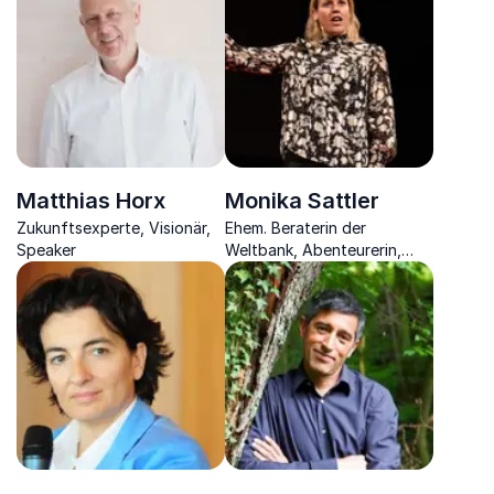
Sie zu neuem Erfolg führt
Gesellschaft beantwortet
Matthias Horx
Monika Sattler
Zukunftsexperte, Visionär,
Ehem. Beraterin der
Speaker
Weltbank, Abenteurerin,
Ausnahme-Radsportlerin
und Visionärin