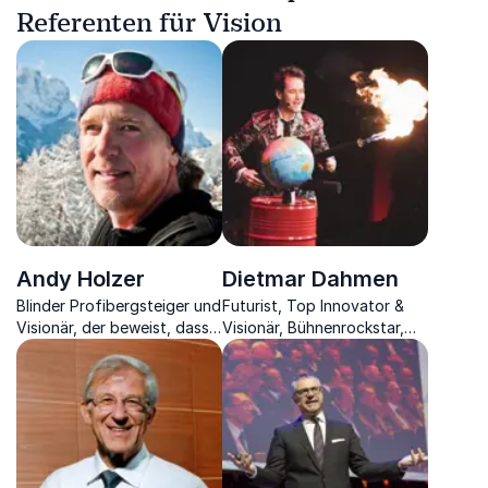
Referenten für Vision
Andy Holzer
Dietmar Dahmen
Blinder Profibergsteiger und
Futurist, Top Innovator &
Visionär, der beweist, dass
Visionär, Bühnenrockstar,
man aus einem Handicap
Autor
eine Stärke machen kann.