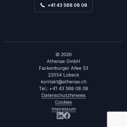
+41 43 588 08 08
© 2026
Athenas GmbH
Fackenburger Allee 53
23554 Lübeck
kontakt@athenas.ch
Tel.:
+41 43 588 08 08
Datenschutzhinweis
Cookies
Impressum
: Werner 
Besuchen Sie uns LinkedIn
Besuchen Sie uns Facebook