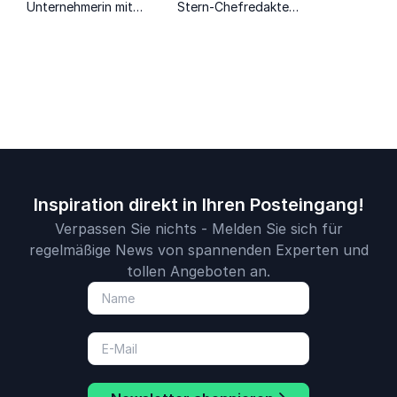
Unternehmerin mit
Stern-Chefredakteur
Schwerpunkt auf
vertritt kontroverse
gesellschaftspolitische
Ansichten zum
Themen
Politikgeschehen
und teilt diese
Inspiration direkt in Ihren Posteingang!
Verpassen Sie nichts - Melden Sie sich für
regelmäßige News von spannenden Experten und
tollen Angeboten an.