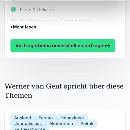
Islam & Religion
Die Finanzkrise in Griechenland
+
Mehr lesen
Moderation verschiedener Veranstaltungen
Weitere Vortragsthemen auf Anfrage!
: Werner 
Vortragsthema unverbindlich anfragen
Werner van Gent spricht über diese
Themen
Ausland
Europa
Finanzkrise
Journalismus
Moderation
Politik
Zeitgeschichte