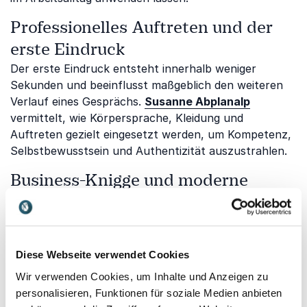
Professionelles Auftreten und der
erste Eindruck
Der erste Eindruck entsteht innerhalb weniger
Sekunden und beeinflusst maßgeblich den weiteren
Verlauf eines Gesprächs.
Susanne Abplanalp
vermittelt, wie Körpersprache, Kleidung und
Auftreten gezielt eingesetzt werden, um Kompetenz,
Selbstbewusstsein und Authentizität auszustrahlen.
Business-Knigge und moderne
Umgangsformen
Ob Begrüßung, Small Talk, Geschäftsessen oder
Networking – souveränes Verhalten schafft
Vertrauen und stärkt Geschäftsbeziehungen.
Diese Webseite verwendet Cookies
Susanne Abplanalp
zeigt anhand praxisnaher
Wir verwenden Cookies, um Inhalte und Anzeigen zu
Beispiele, welche Regeln heute wirklich wichtig sind
personalisieren, Funktionen für soziale Medien anbieten
und wie moderne Business-Etikette erfolgreich gelebt