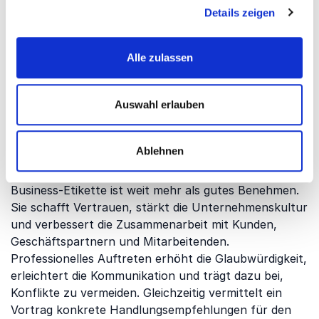
bedeutet heute auch, online respektvoll, authentisch
Details zeigen
und wirkungsvoll zu kommunizieren. Die Vorträge
zeigen, welche Regeln in der digitalen Geschäftswelt
Alle zulassen
entscheidend sind und wie Unternehmen auch online
einen professionellen Eindruck hinterlassen.
Auswahl erlauben
Gründe für einen Vortrag zu
Ablehnen
Business-Etikette
Business-Etikette ist weit mehr als gutes Benehmen.
Sie schafft Vertrauen, stärkt die Unternehmenskultur
und verbessert die Zusammenarbeit mit Kunden,
Geschäftspartnern und Mitarbeitenden.
Professionelles Auftreten erhöht die Glaubwürdigkeit,
erleichtert die Kommunikation und trägt dazu bei,
Konflikte zu vermeiden. Gleichzeitig vermittelt ein
Vortrag konkrete Handlungsempfehlungen für den