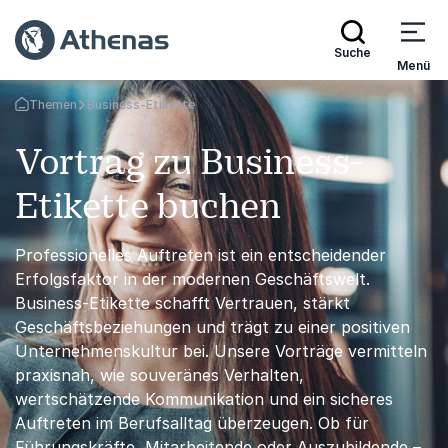
Suche
Menü
Themen
Business-Etikette
Zurück zur Startseite
Vortrag zu Business-
Etikette buchen
Professionelles Auftreten ist ein entscheidender
Erfolgsfaktor in der modernen Geschäftswelt.
Business-Etikette schafft Vertrauen, stärkt
Geschäftsbeziehungen und trägt zu einer positiven
Unternehmenskultur bei. Unsere Vorträge vermitteln
praxisnah, wie souveränes Verhalten,
wertschätzende Kommunikation und ein sicheres
Auftreten im Berufsalltag überzeugen. Ob für
Führungskräfte, Mitarbeitende oder Auszubildende –