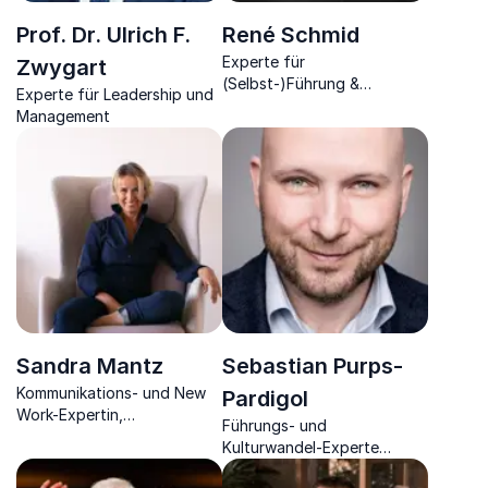
Prof. Dr. Ulrich F.
René Schmid
Experte für
Zwygart
(Selbst-)Führung &
Experte für Leadership und
Konfliktmanagement,
Management
Persönlichkeits- &
Teamentwickler,
Sparringcoach &
Mentaltrainer
Sandra Mantz
Sebastian Purps-
Kommunikations- und New
Pardigol
Work-Expertin,
Führungs- und
Unternehmerin, Dialog
Kulturwandel-Experte
Trainerin, Autorin
kombiniert Hirnforschung