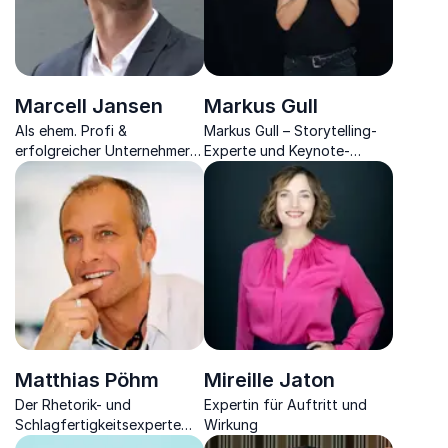
Marcell Jansen
Markus Gull
Als ehem. Profi &
Markus Gull – Storytelling-
erfolgreicher Unternehmer
Experte und Keynote-
thematisiert er
Speaker: Die Kraft der
unternehmerische und
Geschichten für
sportliche Aspekte seines
Unternehmen und
Werdegangs
Führungskräfte
Matthias Pöhm
Mireille Jaton
Der Rhetorik- und
Expertin für Auftritt und
Schlagfertigkeitsexperte
Wirkung
hilft Ihnen, immer die