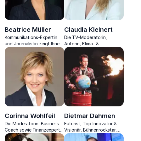
Beatrice Müller
Claudia Kleinert
Kommunikations-Expertin
Die TV-Moderatorin,
und Journalistin zeigt Ihnen,
Autorin, Klima- &
die Notwendigkeit von
Charismaexpertin erklärt
zielorientierter
derzeitige
Kommunikation
Wettergeschehnisse und
vermittelt Charisma-Tipps
Corinna Wohlfeil
Dietmar Dahmen
Die Moderatorin, Business-
Futurist, Top Innovator &
Coach sowie Finanzexpertin
Visionär, Bühnenrockstar,
blickt auf den
Autor