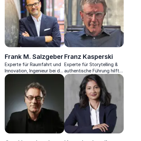
erfolgsversprechend
Frank M. Salzgeber
Franz Kasperski
Experte für Raumfahrt und
Experte für Storytelling &
Innovation, Ingenieur bei der
authentische Führung hilft
ESA & Start-up-Gründer
Ihnen als Unternehmen, Ihre
persönliche Geschichte zu
erzählen