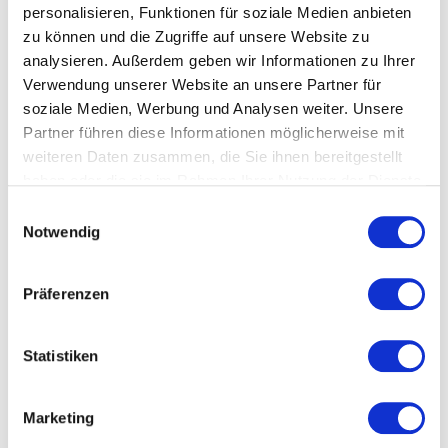
personalisieren, Funktionen für soziale Medien anbieten
zu können und die Zugriffe auf unsere Website zu
analysieren. Außerdem geben wir Informationen zu Ihrer
Verwendung unserer Website an unsere Partner für
soziale Medien, Werbung und Analysen weiter. Unsere
Partner führen diese Informationen möglicherweise mit
Thomas Skipwith
Tom Buser
weiteren Daten zusammen, die Sie ihnen bereitgestellt
Unser Experte für
Experte für
haben oder die sie im Rahmen Ihrer Nutzung der Dienste
professionelle
Kundenmanagement,
gesammelt haben.
Einwilligungsauswahl
Präsentationen hilft Ihnen
Customer Relationship
Notwendig
bei Ihrem nächsten Auftritt
Management (CRM),
vor Publikum zu überzeugen
Kundenservice und
Digitalisierung
Präferenzen
Statistiken
Unverbindliche und kompetente
Beratung für einen erfolgreichen
Marketing
Event