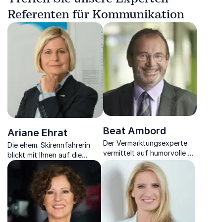
Referenten für Kommunikation
Beat Ambord
Ariane Ehrat
Der Vermarktungsexperte
Die ehem. Skirennfahrerin
vermittelt auf humorvolle &
blickt mit Ihnen auf die
praxisrelevante Weise, wie
Herausforderungen &
Potentiale im Verkauf
Positionierungsmöglichkeiten
genutzt werden
der Tourismusbranche