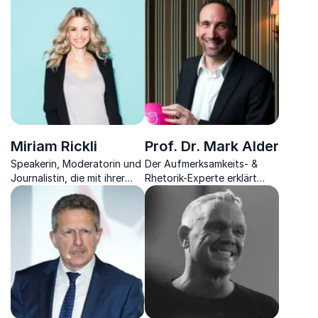
passenden Wörter zu finden
- in jeder Situation
Miriam Rickli
Prof. Dr. Mark Alder
Speakerin, Moderatorin und
Der Aufmerksamkeits- &
Journalistin, die mit ihrer
Rhetorik-Experte erklärt
professionell charmanten
Ihnen die Erfolge beim
Art durch unzählige Events
Lehren und Lernen durch
leitet
das Konzept Edutainment