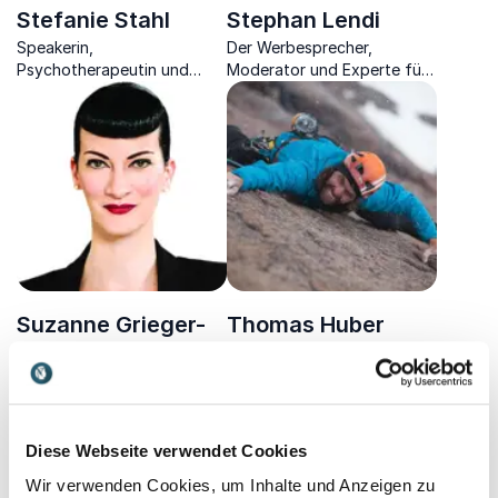
Stefanie Stahl
Stephan Lendi
Speakerin,
Der Werbesprecher,
Psychotherapeutin und
Moderator und Experte für
Bestsellerautorin
Marketing & Kommunikation
zeigt Ihnen, wie Sie sich
selbst vermarkten
Suzanne Grieger-
Thomas Huber
Extrem-Kletterer,
Langer
zertifizierter Bergführer,
Profilerin, Diplom-
bayrischer Filmpreisträger,
Pädagogin & Bestseller-
Autor.
Autorin, die es versteht,
Diese Webseite verwendet Cookies
Menschen ohne jedes Wort
zu durchschauen
Wir verwenden Cookies, um Inhalte und Anzeigen zu