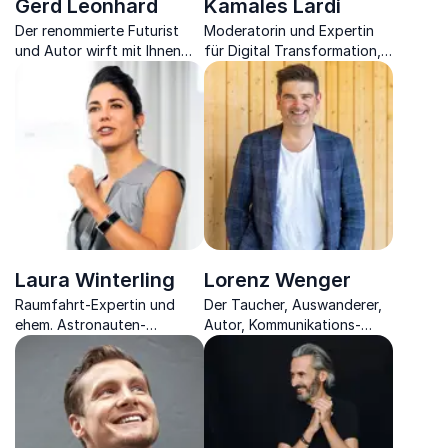
Gerd Leonhard
Kamales Lardi
Der renommierte Futurist
Moderatorin und Expertin
und Autor wirft mit Ihnen
für Digital Transformation,
einen kritischen Blick in die
klärt Sie über die
Zukunft und zeigt Ihre
Verknüpfungen in der
Chancen auf
modernen Welt auf
Laura Winterling
Lorenz Wenger
Raumfahrt-Expertin und
Der Taucher, Auswanderer,
ehem. Astronauten-
Autor, Kommunikations-
Ausbilderin bei der ESA,
Experte und Vortragsredner
Physikerin, Unternehmerin
spricht über Zukunftsmut,
Veränderung und
Kommunikation