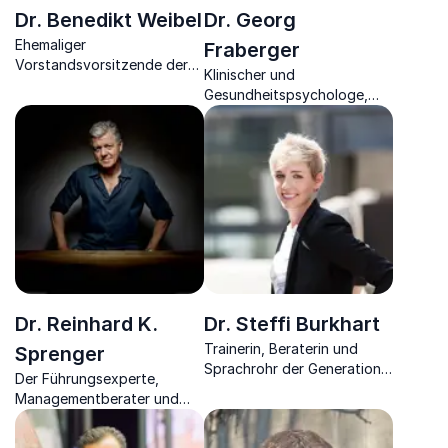
Dr. Benedikt Weibel
Dr. Georg
Ehemaliger
Fraberger
Vorstandsvorsitzende der
Klinischer und
SBB, Mobilitätsspezialist,
Gesundheitspsychologe,
Experte für Führung &
Autor und Vortragender
Veränderungsprozesse
Dr. Reinhard K.
Dr. Steffi Burkhart
Trainerin, Beraterin und
Sprenger
Sprachrohr der Generation
Der Führungsexperte,
Y weiß, wie Sie junge
Managementberater und
Talente verstehen und für
Bestseller-Autor strukturiert
Ihr Unternehmen gewinnen
Ihr Unternehmen neu und