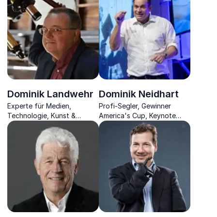
Zusammenhang von
Finanzgeschäfte &
Digitalisierung
Dominik Landwehr
Dominik Neidhart
Experte für Medien,
Profi-Segler, Gewinner
Technologie, Kunst &
America's Cup, Keynote
Gesellschaft vermittelt die
Speaker, Coach
Zusammenhänge aktueller
Innovationen mit ihren
Auswirkungen