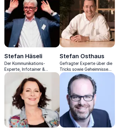
mit Managementwissen
Stefan Häseli
Stefan Osthaus
Der Kommunikations-
Gefragter Experte über die
Experte, Infotainer &
Tricks sowie Geheimnisse
Moderator bringt wieder
rund um die Kunden- &
Witz ins Arbeitsleben und
Mitarbeiterzufriedenheit im
vermittelt wertvolle
Unternehmen
Verkaufstipps