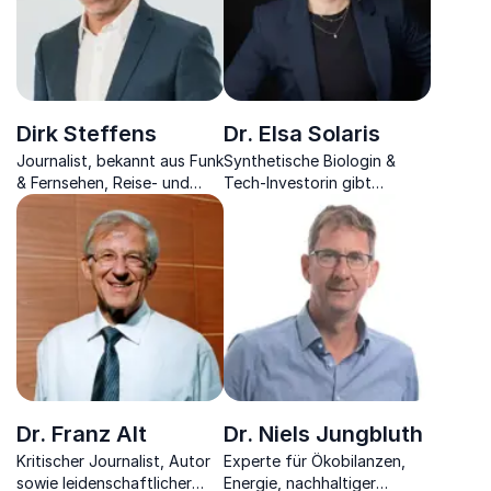
Dirk Steffens
Dr. Elsa Solaris
Journalist, bekannt aus Funk
Synthetische Biologin &
& Fernsehen, Reise- und
Tech-Investorin gibt
Naturfilmemacher der mit
inspirierende Einblicke in die
Leidenschaft für unseren
Biotechnologie der Zukunft
Planeten eintritt
Dr. Franz Alt
Dr. Niels Jungbluth
Kritischer Journalist, Autor
Experte für Ökobilanzen,
sowie leidenschaftlicher
Energie, nachhaltiger