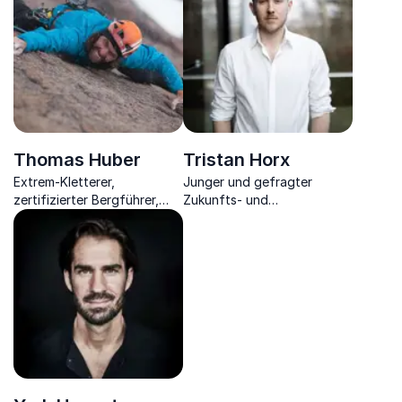
und erklärt diese
Thomas Huber
Tristan Horx
Extrem-Kletterer,
Junger und gefragter
zertifizierter Bergführer,
Zukunfts- und
bayrischer Filmpreisträger,
Trendforscher, Speaker aus
Autor.
der „Generation Y”