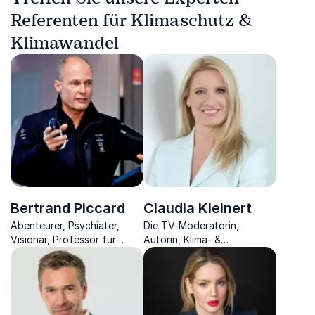
Referenten für Klimaschutz &
Klimawandel
Bertrand Piccard
Claudia Kleinert
Abenteurer, Psychiater,
Die TV-Moderatorin,
Visionär, Professor für
Autorin, Klima- &
Naturwissenschaft und
Charismaexpertin erklärt
Technologie
derzeitige
Wettergeschehnisse und
vermittelt Charisma-Tipps