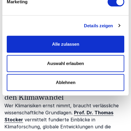
wissenschaftlicher, wirtschaftlicher und
Marketing
gesellschaftlicher Perspektive. Sie zeigen, wie
Unternehmen und Organisationen nachhaltige
Lösungen entwickeln, Innovationen fördern und den
Details zeigen
Wandel aktiv mitgestalten können.
Fundiertes Wissen ist die Grundlage für wirksamen
Alle zulassen
Klimaschutz.
Sven Plöger
erklärt die
Zusammenhänge von Wetter, Klima und Klimawandel
verständlich und zeigt, warum faktenbasierte
Auswahl erlauben
Entscheidungen für Unternehmen und Gesellschaft
entscheidend sind.
Ablehnen
Wissenschaftliche Perspektiven auf
den Klimawandel
Wer Klimarisiken ernst nimmt, braucht verlässliche
wissenschaftliche Grundlagen.
Prof. Dr. Thomas
Stocker
vermittelt fundierte Einblicke in
Klimaforschung, globale Entwicklungen und die