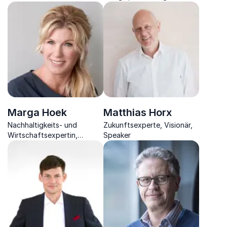
Berater beleuchtet
Produktion & Konsum,
schonungslos die
Unternehmer
unterschiedlichsten Themen
Marga Hoek
Matthias Horx
Nachhaltigkeits- und
Zukunftsexperte, Visionär,
Wirtschaftsexpertin,
Speaker
Autorin und Green Minds
Chairman, der Unternehmen
dabei hilft nachhaltiger zu
werden