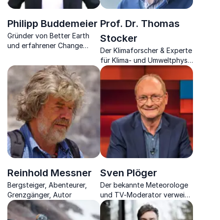
Philipp Buddemeier
Prof. Dr. Thomas
Gründer von Better Earth
Stocker
und erfahrener Change
Der Klimaforscher & Experte
Manager zeigt, wie
für Klima- und Umweltphysik
Unternehmen nachhaltig
nimmt Sie mit auf eine Reise
und wirtschaftlich
unserer Erdgeschichte und
erfolgreich werden.
gibt Ausblicke für die
Zukunft
Reinhold Messner
Sven Plöger
Bergsteiger, Abenteurer,
Der bekannte Meteorologe
Grenzgänger, Autor
und TV-Moderator verweist
auf die aktuellen Themen
rund um Klima und Wetter