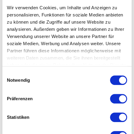
Technologien und innovative Geschäftsmodelle neue
Wir verwenden Cookies, um Inhalte und Anzeigen zu
Möglichkeiten für Unternehmen. Wer Klimaschutz
personalisieren, Funktionen für soziale Medien anbieten
frühzeitig in seine Strategie integriert, reduziert
zu können und die Zugriffe auf unsere Website zu
Risiken, stärkt die Wettbewerbsfähigkeit und
analysieren. Außerdem geben wir Informationen zu Ihrer
übernimmt gesellschaftliche Verantwortung. Unsere
Verwendung unserer Website an unsere Partner für
Referenten zeigen, wie Unternehmen ökologische
soziale Medien, Werbung und Analysen weiter. Unsere
Herausforderungen erfolgreich meistern und
Partner führen diese Informationen möglicherweise mit
Nachhaltigkeit zu einem langfristigen Erfolgsfaktor
weiteren Daten zusammen, die Sie ihnen bereitgestellt
entwickeln können.
haben oder die sie im Rahmen Ihrer Nutzung der Dienste
gesammelt haben.
Einwilligungsauswahl
Notwendig
Welche Themen behandeln
unsere Vorträge zu
Präferenzen
Klimaschutz &
Klimawandel?
Statistiken
Unsere Vorträge beleuchten den Klimawandel aus