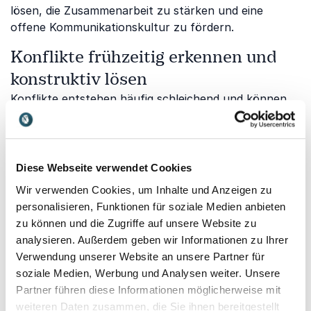
lösen, die Zusammenarbeit zu stärken und eine
offene Kommunikationskultur zu fördern.
Konflikte frühzeitig erkennen und
konstruktiv lösen
Konflikte entstehen häufig schleichend und können
die Zusammenarbeit erheblich beeinträchtigen.
Sandra Mantz
zeigt, wie wertschätzende
Kommunikation, Dialog und gegenseitiges Verständnis
dazu beitragen, Konflikte frühzeitig zu entschärfen
Diese Webseite verwendet Cookies
und nachhaltige Lösungen zu entwickeln.
Wir verwenden Cookies, um Inhalte und Anzeigen zu
personalisieren, Funktionen für soziale Medien anbieten
Erfolgreiche Kommunikation als
zu können und die Zugriffe auf unsere Website zu
Grundlage der Mediation
analysieren. Außerdem geben wir Informationen zu Ihrer
Mediation lebt von klarer Kommunikation, aktivem
Verwendung unserer Website an unsere Partner für
Zuhören und gegenseitigem Respekt.
Stefan Häseli
soziale Medien, Werbung und Analysen weiter. Unsere
vermittelt praxisnah, wie authentische
Partner führen diese Informationen möglicherweise mit
Kommunikation Vertrauen schafft und schwierige
weiteren Daten zusammen, die Sie ihnen bereitgestellt