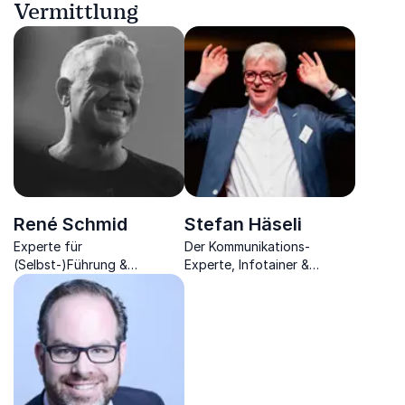
Vermittlung
René Schmid
Stefan Häseli
Experte für
Der Kommunikations-
(Selbst-)Führung &
Experte, Infotainer &
Konfliktmanagement,
Moderator bringt wieder
Persönlichkeits- &
Witz ins Arbeitsleben und
Teamentwickler,
vermittelt wertvolle
Sparringcoach &
Verkaufstipps
Mentaltrainer