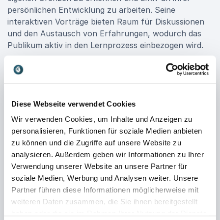
persönlichen Entwicklung zu arbeiten. Seine
interaktiven Vorträge bieten Raum für Diskussionen
und den Austausch von Erfahrungen, wodurch das
Publikum aktiv in den Lernprozess einbezogen wird.
Egal, ob Sie eine Konferenz, ein Seminar oder einen
Workshop planen – Andy Holzer bietet wertvolle
Impulse und regt zu einem offenen Austausch über
die Relevanz von Motivation und persönlichem
Diese Webseite verwendet Cookies
Wachstum in der heutigen Gesellschaft an. Lassen Sie
Wir verwenden Cookies, um Inhalte und Anzeigen zu
sich von seiner Leidenschaft für Lebenshilfe und
personalisieren, Funktionen für soziale Medien anbieten
seinem Engagement für die Förderung von
zu können und die Zugriffe auf unsere Website zu
Lebensmut inspirieren und bereichern Sie Ihre
analysieren. Außerdem geben wir Informationen zu Ihrer
Veranstaltung mit einem Vortrag, der die Bedeutung
Verwendung unserer Website an unsere Partner für
von Überwindung und positiver Einstellung in den
soziale Medien, Werbung und Analysen weiter. Unsere
Mittelpunkt stellt. Buchen Sie Andy Holzer und
Partner führen diese Informationen möglicherweise mit
gestalten Sie den Dialog über erfolgreiche
weiteren Daten zusammen, die Sie ihnen bereitgestellt
Lebensstrategien aktiv mit!
haben oder die sie im Rahmen Ihrer Nutzung der Dienste