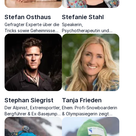
Stefan Osthaus
Stefanie Stahl
Gefragter Experte über die
Speakerin,
Tricks sowie Geheimnisse
Psychotherapeutin und
rund um die Kunden- &
Bestsellerautorin
Mitarbeiterzufriedenheit im
Unternehmen
Stephan Siegrist
Tanja Frieden
Der Alpinist, Extremsportler,
Ehem. Profi-Snowboarderin
Bergführer & Ex-Basejumper
& Olympiasiegerin zeigt
weiss was es bedeutet,
Ihnen durch
Risiko einzugehen und
Mentalchoaching, wie Sie
daraus Stärke zu ziehen
Spitzenleistung bringen