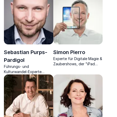
Persönlichkeits- &
& Coach
Teamentwickler,
Sparringcoach &
Mentaltrainer
Sebastian Purps-
Simon Pierro
Experte für Digitale Magie &
Pardigol
Zaubershows, der "iPad
Führungs- und
Zauberer", Spezialist für
Kulturwandel-Experte
Kreativität & disruptiven
kombiniert Hirnforschung
Mind-Reset
mit Managementwissen