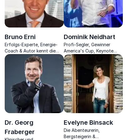
Bruno Erni
Dominik Neidhart
Erfolgs-Experte, Energie-
Profi-Segler, Gewinner
Coach & Autor kennt die
America's Cup, Keynote
Kraft der Gedanken & deren
Speaker, Coach
Einfluss auf Erfolg sowie
Lebensenergie
Dr. Georg
Evelyne Binsack
Die Abenteurerin,
Fraberger
Bergsteigerin &
Klinischer und