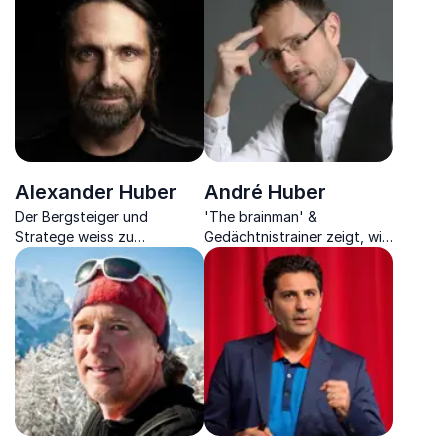
Alexander Huber
André Huber
Der Bergsteiger und
'The brainman' &
Stratege weiss zu
Gedächtnistrainer zeigt, wie
vermitteln, wie man auf dem
Sie das meiste aus Ihrer
Weg zu einem
mentalen Kapazität
langersehnten Ziel an sein
herausholen können
Limit geht