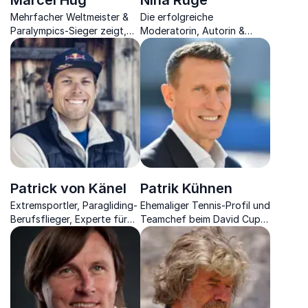
Marcel Hug
Nina Ruge
Mehrfacher Weltmeister &
Die erfolgreiche
Paralympics-Sieger zeigt,
Moderatorin, Autorin &
wie man seine Leistung
UNICEF-Botschafterin
steigert und so seine Ziele
erschafft mit Ihnen eine
verfolgt und erreicht
kraftvolle, innere
Orientierung
Patrick von Känel
Patrik Kühnen
Extremsportler, Paragliding-
Ehemaliger Tennis-Profil und
Berufsflieger, Experte für
Teamchef beim David Cup,
Mindset, Teambuilding,
Teambuilding- und
Fehler- & Risikomanagement
Performance-Experte sowie
Gesundheitscoach