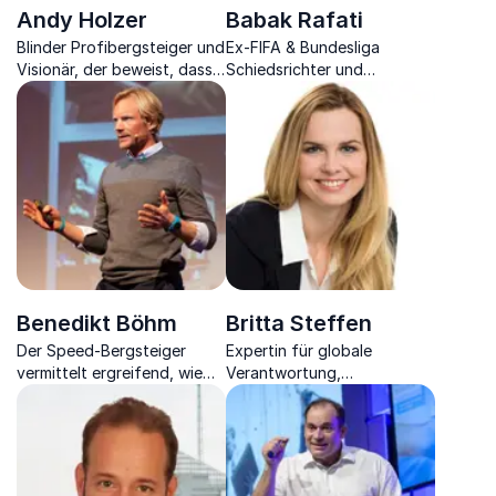
Andy Holzer
Babak Rafati
Blinder Profibergsteiger und
Ex-FIFA & Bundesliga
Visionär, der beweist, dass
Schiedsrichter und
man aus einem Handicap
Mentalcoach berichtet, wie
eine Stärke machen kann.
Sie aus der Burnout-Falle
mit voller Energie
herauskommen und
präventiv agieren können
Benedikt Böhm
Britta Steffen
Der Speed-Bergsteiger
Expertin für globale
vermittelt ergreifend, wie
Verantwortung,
viel Teamwork im
nachhaltigen Erfolg und
Unternehmen zählt und wie
mentale Stärke
man erfolgreich seine Ziele
verfolgt