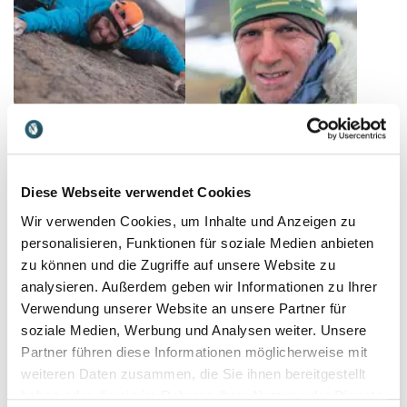
können
Thomas Huber
Thomas Ulrich
Extrem-Kletterer,
Der gefragte Abenteurer
zertifizierter Bergführer,
und Fotograf gibt Ihrem
Diese Webseite verwendet Cookies
bayrischer Filmpreisträger,
Business neue Denkimpulse
Autor.
zur Weiterentwicklung und
Wir verwenden Cookies, um Inhalte und Anzeigen zu
für mehr Erfolg
personalisieren, Funktionen für soziale Medien anbieten
zu können und die Zugriffe auf unsere Website zu
analysieren. Außerdem geben wir Informationen zu Ihrer
Verwendung unserer Website an unsere Partner für
soziale Medien, Werbung und Analysen weiter. Unsere
Partner führen diese Informationen möglicherweise mit
weiteren Daten zusammen, die Sie ihnen bereitgestellt
Urs Meier
Wolfgang Fasching
haben oder die sie im Rahmen Ihrer Nutzung der Dienste