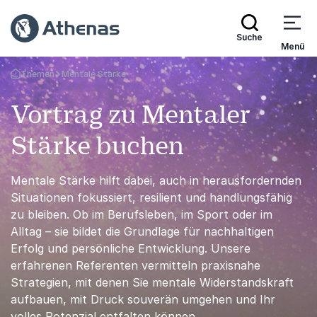
Suche
Menü
Themen
Mentale Stärke
Zurück zur Startseite
Vortrag zu Mentaler
Stärke buchen
Mentale Stärke hilft dabei, auch in herausfordernden
Situationen fokussiert, resilient und handlungsfähig
zu bleiben. Ob im Berufsleben, im Sport oder im
Alltag – sie bildet die Grundlage für nachhaltigen
Erfolg und persönliche Entwicklung. Unsere
erfahrenen Referenten vermitteln praxisnahe
Strategien, mit denen Sie mentale Widerstandskraft
aufbauen, mit Druck souverän umgehen und Ihr
volles Potenzial entfalten können.