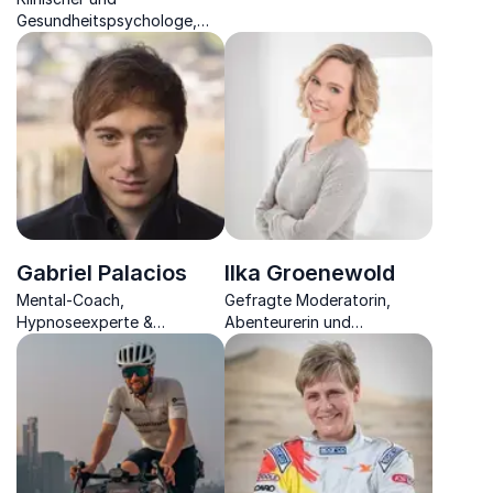
Extremsportlerin zeigt Ihnen
Gesundheitspsychologe,
die Parallelen zwischen der
Autor und Vortragender
Unternehmenswelt und dem
Bergsteigen auf
Gabriel Palacios
Ilka Groenewold
Mental-Coach,
Gefragte Moderatorin,
Hypnoseexperte &
Abenteurerin und
Bestseller-Autor überzeugt
Extremsportlerin spricht
zu neuer mentaler Kraft, die
über Willenskraft,
Sie zu neuem Erfolg führt
Motivation und
Persönlichkeitsentwicklung