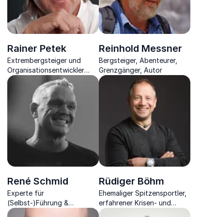
Rainer Petek
Reinhold Messner
Extrembergsteiger und
Bergsteiger, Abenteurer,
Organisationsentwickler
Grenzgänger, Autor
zeigt mit dem Bergsteigen-
Prinzip, wie Ihr Unternehmen
hoch hinaus kommt
René Schmid
Rüdiger Böhm
Experte für
Ehemaliger Spitzensportler,
(Selbst-)Führung &
erfahrener Krisen- und
Konfliktmanagement,
Motivationsexperte, Autor