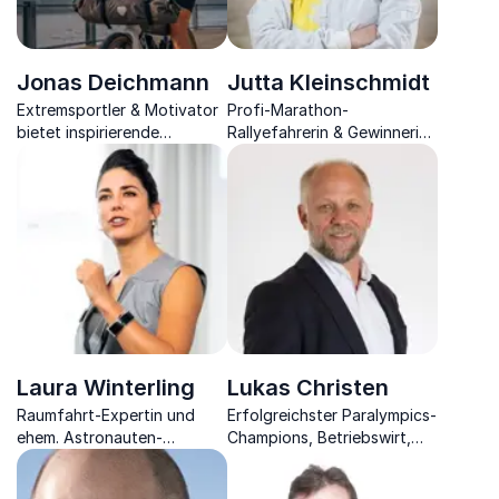
Jonas Deichmann
Jutta Kleinschmidt
Extremsportler & Motivator
Profi-Marathon-
bietet inspirierende
Rallyefahrerin & Gewinnerin
Keynotes zu Abenteuer,
der Rallye Paris-Dakar 2001
Motivation & Erfolg.
zeigt, wie Sie volle
Unvergleichliche
Motivation erreichen und so
Weltrekorde & mitreißende
Herausforderungen
Geschichten.
stemmen
Laura Winterling
Lukas Christen
Raumfahrt-Expertin und
Erfolgreichster Paralympics-
ehem. Astronauten-
Champions, Betriebswirt,
Ausbilderin bei der ESA,
Diplom-Pädagoge &
Physikerin, Unternehmerin
Betriebs-Psychologe