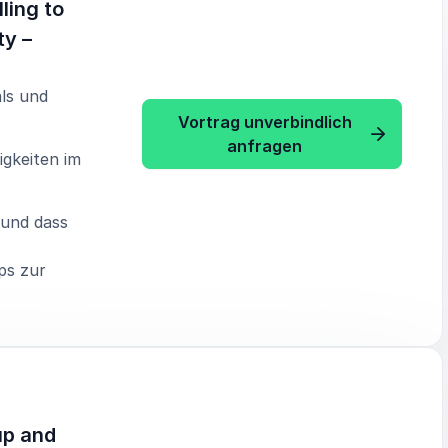
ling to
ty –
als und
Vortrag unverbindlich
: Eva Wimmers ”Lea
anfragen
igkeiten im
 und dass
ps zur
up and