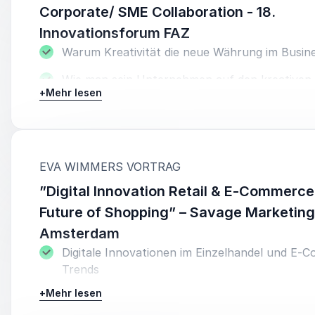
Corporate/ SME Collaboration - 18.
Innovationsforum FAZ
Warum Kreativität die neue Währung im Busine
Wie man sein Unternehmen auf den kreativen
+
Mehr lesen
bringt und diesen auch hält
Wie Unternehmen Innovationen definieren, vo
können und wie Kooperationen mit Startups d
helfen
:
EVA WIMMERS VORTRAG
Wege der besseren Zusammenarbeit zwischen
”Digital Innovation Retail & E-Commerce
Großunternehmen, SME und Startups für sch
Future of Shopping” – Savage Marketing
Wertsteigerung
Amsterdam
Digitale Innovationen im Einzelhandel und E-
Trends
+
Mehr lesen
Die neue Kaufkraft: Millennials, wie sie shopp
man sie anspricht