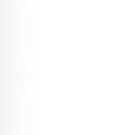
eativity is the new currency” – Startup and Corporate/ 
gital Innovation Retail & E-Commerce – The Future of S