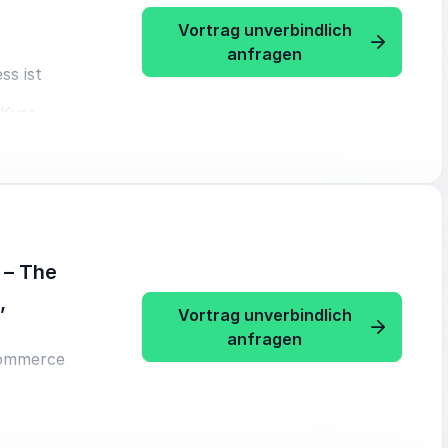
Vortrag unverbindlich
: Eva Wimmers “Cr
anfragen
ss ist
 Kurs
rantreiben
abei
 – The
nelle
,
Vortrag unverbindlich
: Eva Wimmers ”Di
anfragen
Commerce
en und wie