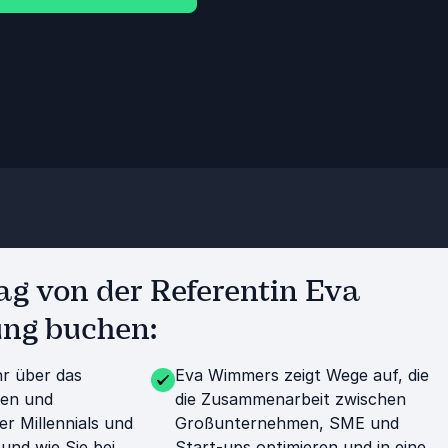
ag von der Referentin Eva
ung buchen:
r über das
Eva Wimmers zeigt Wege auf, die
en und
die Zusammenarbeit zwischen
r Millennials und
Großunternehmen, SME und
und wie Sie bei
Start-ups optimieren und in eine