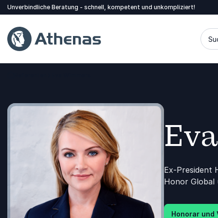
Unverbindliche Beratung - schnell, kompetent und unkompliziert!
Su
Referenten
Eva Wimmers
Zurück zur Startseite
Ev
Ex-President 
Honor Global 
Honorar und 