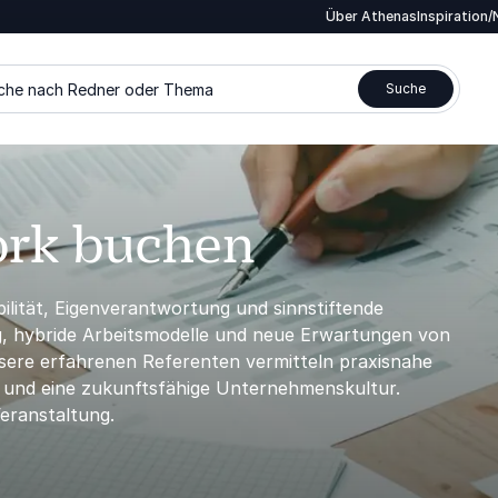
Über Athenas
Inspiration
che nach Redner oder Thema
Suche
ork buchen
ilität, Eigenverantwortung und sinnstiftende
ung, hybride Arbeitsmodelle und neue Erwartungen von
ere erfahrenen Referenten vermitteln praxisnahe
 und eine zukunftsfähige Unternehmenskultur.
eranstaltung.