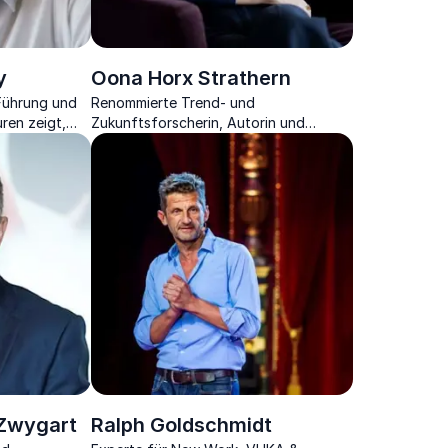
y
Oona Horx Strathern
 Führung und
Renommierte Trend- und
uren zeigt,
Zukunftsforscherin, Autorin und
rbeit neu
Beraterin
. Zwygart
Ralph Goldschmidt