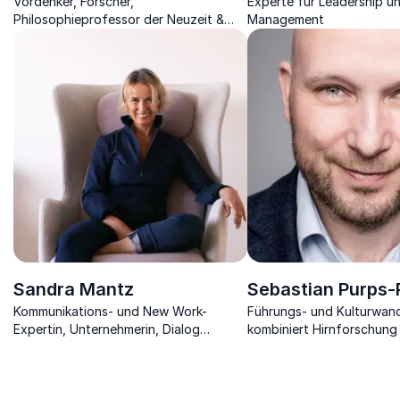
Vordenker, Forscher,
Experte für Leadership u
Philosophieprofessor der Neuzeit &
Management
Gegenwart, Politikberater &
Bestsellerautor
Sandra Mantz
Sebastian Purps-
Kommunikations- und New Work-
Führungs- und Kulturwan
Expertin, Unternehmerin, Dialog
kombiniert Hirnforschung
Trainerin, Autorin
Managementwissen