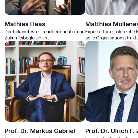
Mathias Haas
Matthias Möllene
Der bekannteste Trendbeobachter und
Experte für erfolgreiche
Zukunftsbegleiter im
agile Organisationsstrukt
deutschsprachigen Raum
wie Sie die Zukunft der A
gestalten
Prof. Dr. Markus Gabriel
Prof. Dr. Ulrich F