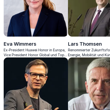
Eva Wimmers
Lars Thomsen
Ex-President Huawei Honor in Europa,
Renommierter Zukunftsfo
Vice President Honor Global und Top
Energie, Mobilität und Kün
Führungskraft
Intelligenz schaut mit Ihne
von morgen