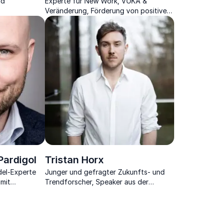
nd
Experte für New Work, VUKA &
Veränderung, Förderung von positiver
Arbeitswelt & Zukunftsfähigkeit von
Unternehmen
Pardigol
Tristan Horx
del-Experte
Junger und gefragter Zukunfts- und
 mit
Trendforscher, Speaker aus der
„Generation Y”