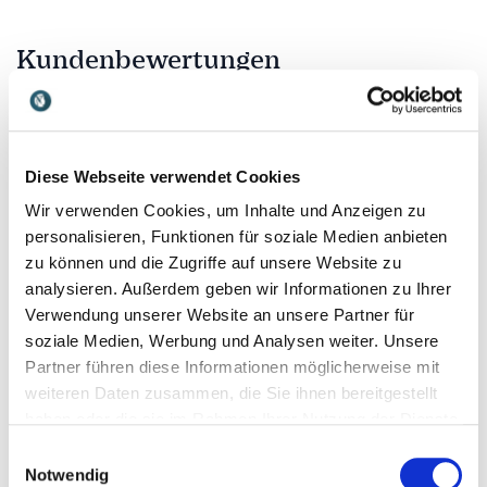
Kundenbewertungen
4
von
Hannes erzählt seine Geschichte aus seinem
5
Diese Webseite verwendet Cookies
unglaublichen Leben. Das ist so persönlich, so
Wir verwenden Cookies, um Inhalte und Anzeigen zu
berührend und auch ermutigend. Mit seinem neuesten
personalisieren, Funktionen für soziale Medien anbieten
Engagement mit Smiling Gecko nutzt er seine ganze
Lebensenergie für die Menschen vor Ort in
zu können und die Zugriffe auf unsere Website zu
Kambodscha. Das zeigt, was möglich ist, wenn
analysieren. Außerdem geben wir Informationen zu Ihrer
Menschen für Menschen da sind und im Leben das
Verwendung unserer Website an unsere Partner für
richtige tun. Ja, es ist möglich Dörfer zu bauen an
soziale Medien, Werbung und Analysen weiter. Unsere
einem Ort wo man denkt, es wäre unmöglich.
Partner führen diese Informationen möglicherweise mit
Herzliches Dankeschön für diesen ermutigenden und
kraftvollen Einblick.
weiteren Daten zusammen, die Sie ihnen bereitgestellt
haben oder die sie im Rahmen Ihrer Nutzung der Dienste
Stefan Ruf
gesammelt haben.
Einwilligungsauswahl
eco2friendly c/o Otto Fischer AG
Notwendig