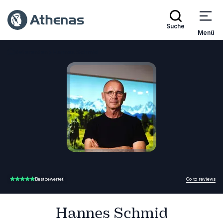
Suche
Menü
Referenten
Hannes Schmid
Zurück zur Startseite
Go to reviews
Bestbewertet!
4.00 von 5
Hannes Schmid