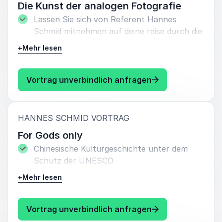
Stiftungsarbeit zurück und veranschaulicht
Die Kunst der analogen Fotografie
so neue Denkansätze in der gemeinnützigen
Lassen Sie sich von Referent Hannes
Arbeit.
Schmid mitnehmen auf deine reise durch die
Geschichte der Fotografie und seiner
Dauer: ca. 60 Minuten
+
Mehr lesen
eigenen Kunstwerke.
Dauer: 30 - 60 Minuten
: Hannes Schmid D
Vortrag unverbindlich anfragen
:
HANNES SCHMID VORTRAG
For Gods only
Chinesische Kulturgeschichte unter dem
Schutz der UNESCO
+
Mehr lesen
Dauer: 30 - 60 Minuten
: Hannes Schmid F
Vortrag unverbindlich anfragen