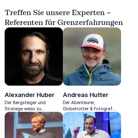
Treffen Sie unsere Experten –
Referenten für Grenzerfahrungen
Alexander Huber
Andreas Hutter
Der Bergsteiger und
Der Abenteurer,
Stratege weiss zu
Globetrotter & Fotograf
vermitteln, wie man auf dem
nimmt Sie mit auf eine Reise
Weg zu einem
durch die Welt und
langersehnten Ziel an sein
vermittelt fesselnde
Limit geht
Erkenntnisse, die er daraus