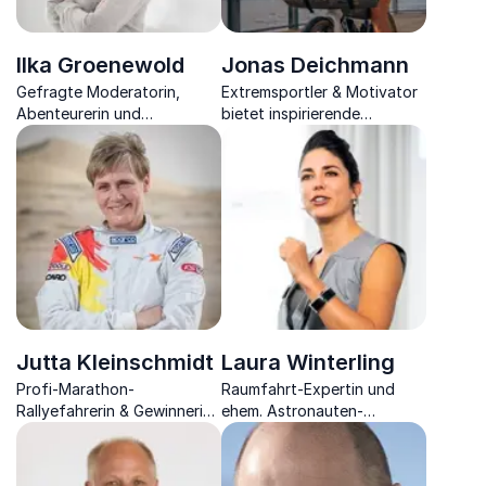
Ilka Groenewold
Jonas Deichmann
Gefragte Moderatorin,
Extremsportler & Motivator
Abenteurerin und
bietet inspirierende
Extremsportlerin spricht
Keynotes zu Abenteuer,
über Willenskraft,
Motivation & Erfolg.
Motivation und
Unvergleichliche
Persönlichkeitsentwicklung
Weltrekorde & mitreißende
Geschichten.
Jutta Kleinschmidt
Laura Winterling
Profi-Marathon-
Raumfahrt-Expertin und
Rallyefahrerin & Gewinnerin
ehem. Astronauten-
der Rallye Paris-Dakar 2001
Ausbilderin bei der ESA,
zeigt, wie Sie volle
Physikerin, Unternehmerin
Motivation erreichen und so