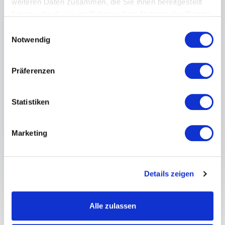
weiteren Daten zusammen, die Sie ihnen bereitgestellt
haben oder die sie im Rahmen Ihrer Nutzung der Dienste
gesammelt haben.
Einwilligungsauswahl
Unternehmen
Notwendig
Redner- oder Themenwunsch?
Präferenzen
Statistiken
Senden Ihrer Anfrage!
Marketing
Details zeigen
Alle zulassen
Was zeichnet