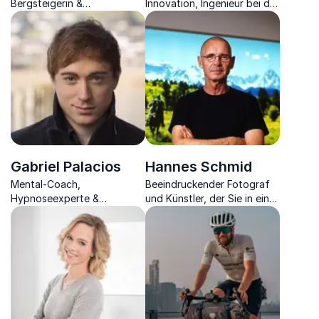
Bergsteigerin &
Innovation, Ingenieur bei der
Extremsportlerin zeigt Ihnen
ESA & Start-up-Gründer
die Parallelen zwischen der
Unternehmenswelt und dem
Bergsteigen auf
Gabriel Palacios
Hannes Schmid
Mental-Coach,
Beeindruckender Fotograf
Hypnoseexperte &
und Künstler, der Sie in eine
Bestseller-Autor überzeugt
neue Welt entführt mit
zu neuer mentaler Kraft, die
eindrucksvollen Bildern aus
Sie zu neuem Erfolg führt
seinem Leben