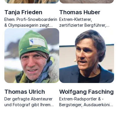
Tanja Frieden
Thomas Huber
Ehem. Profi-Snowboarderin
Extrem-Kletterer,
& Olympiasiegerin zeigt
zertifizierter Bergführer,
Ihnen durch
bayrischer Filmpreisträger,
Mentalchoaching, wie Sie
Autor.
Spitzenleistung bringen
können
Thomas Ulrich
Wolfgang Fasching
Der gefragte Abenteurer
Extrem-Radsportler & -
und Fotograf gibt Ihrem
Bergsteiger, Ausdauerkönig
Business neue Denkimpulse
sowie Mental Coach erklärt
zur Weiterentwicklung und
wie Sie Ihre persönlichen
für mehr Erfolg
Ziele erreichen