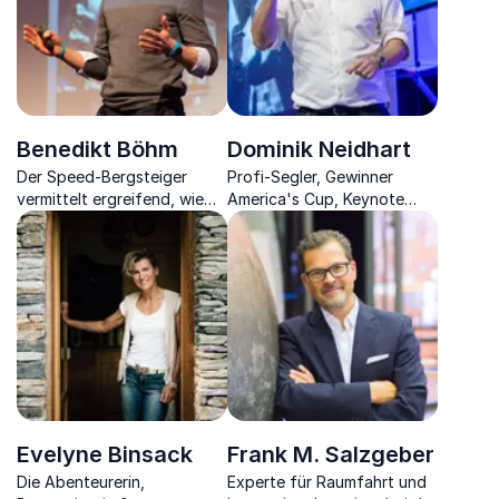
zog
Benedikt Böhm
Dominik Neidhart
Der Speed-Bergsteiger
Profi-Segler, Gewinner
vermittelt ergreifend, wie
America's Cup, Keynote
viel Teamwork im
Speaker, Coach
Unternehmen zählt und wie
man erfolgreich seine Ziele
verfolgt
Evelyne Binsack
Frank M. Salzgeber
Die Abenteurerin,
Experte für Raumfahrt und