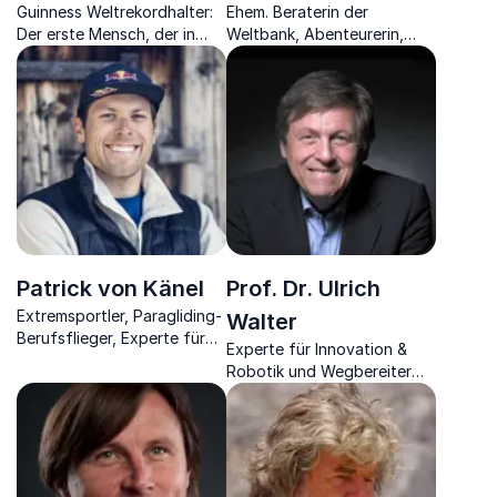
Guinness Weltrekordhalter:
Ehem. Beraterin der
Der erste Mensch, der in
Weltbank, Abenteurerin,
den Jetstream sprang
Ausnahme-Radsportlerin
und Visionärin
Patrick von Känel
Prof. Dr. Ulrich
Extremsportler, Paragliding-
Walter
Berufsflieger, Experte für
Experte für Innovation &
Mindset, Teambuilding,
Robotik und Wegbereiter
Fehler- & Risikomanagement
der Raumfahrtforschung