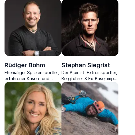
Konfliktmanagement,
Extremfotografen einen
Persönlichkeits- &
atemberaubenden Einblick in
Teamentwickler,
seine herausfordernde
Sparringcoach &
Arbeit
Mentaltrainer
Rüdiger Böhm
Stephan Siegrist
Ehemaliger Spitzensportler,
Der Alpinist, Extremsportler,
erfahrener Krisen- und
Bergführer & Ex-Basejumper
Motivationsexperte, Autor
weiss was es bedeutet,
& Coach
Risiko einzugehen und
daraus Stärke zu ziehen