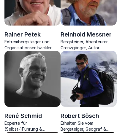
Rainer Petek
Reinhold Messner
Extrembergsteiger und
Bergsteiger, Abenteurer,
Organisationsentwickler
Grenzgänger, Autor
zeigt mit dem Bergsteigen-
Prinzip, wie Ihr Unternehmen
hoch hinaus kommt
René Schmid
Robert Bösch
Experte für
Erhalten Sie vom
(Selbst-)Führung &
Bergsteiger, Geograf &