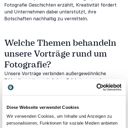
Fotografie Geschichten erzählt, Kreativität fördert
und Unternehmen dabei unterstützt, ihre
Botschaften nachhaltig zu vermitteln.
Welche Themen behandeln
unsere Vorträge rund um
Fotografie?
Unsere Vorträge verbinden außergewöhnliche
Bildwelten mit persönlichen Erlebnissen und
praxisnahen Impulsen. Die Referenten zeigen, wie
Fotografie Menschen bewegt, Kreativität entfaltet
und neue Blickwinkel eröffnet.
Diese Webseite verwendet Cookies
Fotografie als Kunst und visuelle
Wir verwenden Cookies, um Inhalte und Anzeigen zu
Kommunikation
personalisieren, Funktionen für soziale Medien anbieten