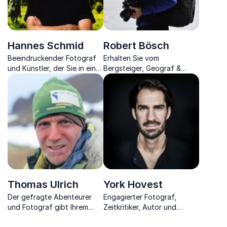
Hannes Schmid
Robert Bösch
Beeindruckender Fotograf
Erhalten Sie vom
und Künstler, der Sie in eine
Bergsteiger, Geograf &
neue Welt entführt mit
Extremfotografen einen
eindrucksvollen Bildern aus
atemberaubenden Einblick in
seinem Leben
seine herausfordernde
Arbeit
Thomas Ulrich
York Hovest
Der gefragte Abenteurer
Engagierter Fotograf,
und Fotograf gibt Ihrem
Zeitkritiker, Autor und
Business neue Denkimpulse
multimedialer Abenteurer