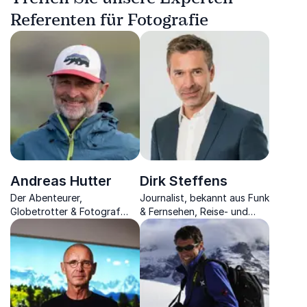
Referenten für Fotografie
Andreas Hutter
Dirk Steffens
Der Abenteurer,
Journalist, bekannt aus Funk
Globetrotter & Fotograf
& Fernsehen, Reise- und
nimmt Sie mit auf eine Reise
Naturfilmemacher der mit
durch die Welt und
Leidenschaft für unseren
vermittelt fesselnde
Planeten eintritt
Erkenntnisse, die er daraus
zog