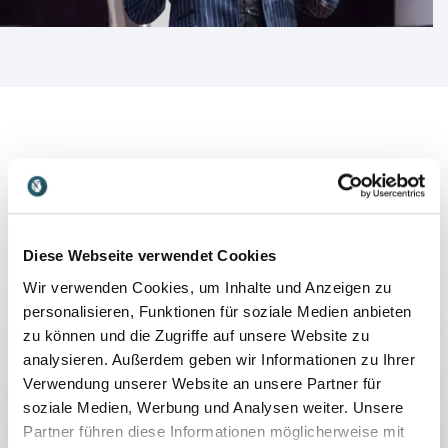
Diese Webseite verwendet Cookies
Referate
Wir verwenden Cookies, um Inhalte und Anzeigen zu
:
MATTHIAS PÖHM VORTRAG
personalisieren, Funktionen für soziale Medien anbieten
zu können und die Zugriffe auf unsere Website zu
Präsentieren Sie noch oder faszinieren
analysieren. Außerdem geben wir Informationen zu Ihrer
Sie schon?
Verwendung unserer Website an unsere Partner für
Lernen Sie von Matthias Pöhm, wie Sie Ihre
soziale Medien, Werbung und Analysen weiter. Unsere
Zuhörer in Ihren Bann ziehen: Schaffen Sie
Partner führen diese Informationen möglicherweise mit