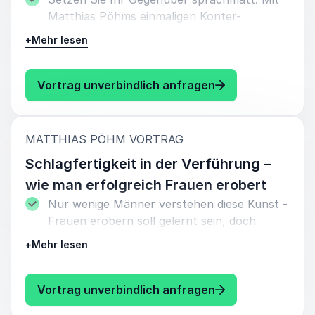
Matthias Pöhms einmaligen Konter-
Techniken verwandeln Sie Kritik ins positive
+
Mehr lesen
und haben stets die passende Antwort auf
den Lippen!
: Matthias Pöhm S
Vortrag unverbindlich anfragen
So wirkt jede Antwort von Ihnen eloquent
und selsbtbewusst, ohne dass Sie es
merken.
:
MATTHIAS PÖHM VORTRAG
Schlagfertigkeit in der Verführung –
wie man erfolgreich Frauen erobert
Nur wenige Männer verstehen diese Kunst -
Frauen erobern soll gelernt sein, doch
Referent Matthias Pöhm hilft Männern auf
+
Mehr lesen
die Sprünge.
Erfahren Sie mehr über die typischen Fehler
: Matthias Pöhm S
Vortrag unverbindlich anfragen
und wie Sie diese in Zukunft vermeiden