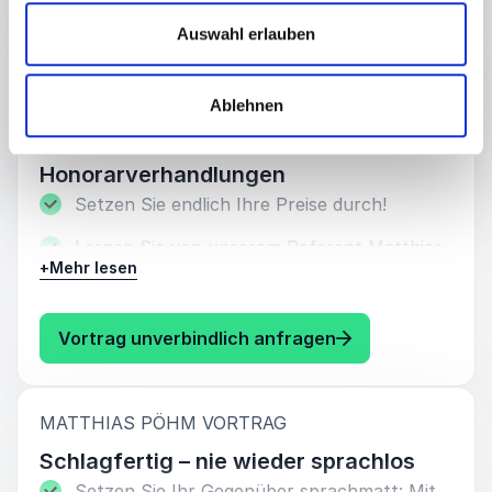
anzusprechen und werden Sie durch die
: Matthias Pöhm F
Vortrag unverbindlich anfragen
richtige Dramaturgie zum Meinungsführer.
Auswahl erlauben
:
MATTHIAS PÖHM VORTRAG
Ablehnen
Schlagfertigkeit in
Honorarverhandlungen
Setzen Sie endlich Ihre Preise durch!
Lernen Sie von unserem Referent Matthias
+
Mehr lesen
Pöhm, wie Sie die Diskussionen ums
Honorar endlich beenden.
: Matthias Pöhm S
Vortrag unverbindlich anfragen
:
MATTHIAS PÖHM VORTRAG
Schlagfertig – nie wieder sprachlos
Setzen Sie Ihr Gegenüber sprachmatt: Mit