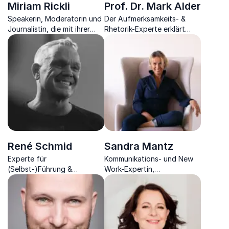
Miriam Rickli
Prof. Dr. Mark Alder
Speakerin, Moderatorin und
Der Aufmerksamkeits- &
Journalistin, die mit ihrer
Rhetorik-Experte erklärt
professionell charmanten
Ihnen die Erfolge beim
Art durch unzählige Events
Lehren und Lernen durch
leitet
das Konzept Edutainment
René Schmid
Sandra Mantz
Experte für
Kommunikations- und New
(Selbst-)Führung &
Work-Expertin,
Konfliktmanagement,
Unternehmerin, Dialog
Persönlichkeits- &
Trainerin, Autorin
Teamentwickler,
Sparringcoach &
Mentaltrainer