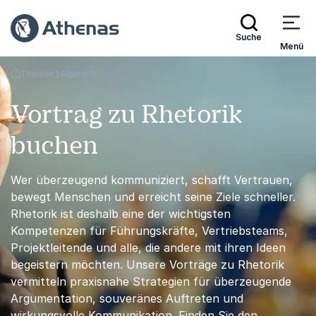
Suche
Menü
Themen
Rhetorik
Zurück zur Startseite
Vortrag zu Rhetorik
buchen
Wer überzeugend kommuniziert, schafft Vertrauen,
bewegt Menschen und erreicht seine Ziele schneller.
Rhetorik ist deshalb eine der wichtigsten
Kompetenzen für Führungskräfte, Vertriebsteams,
Projektleitende und alle, die andere mit ihren Ideen
begeistern möchten. Unsere Vorträge zu Rhetorik
vermitteln praxisnahe Strategien für überzeugende
Argumentation, souveränes Auftreten und
wirkungsvolle Kommunikation. Finden Sie den