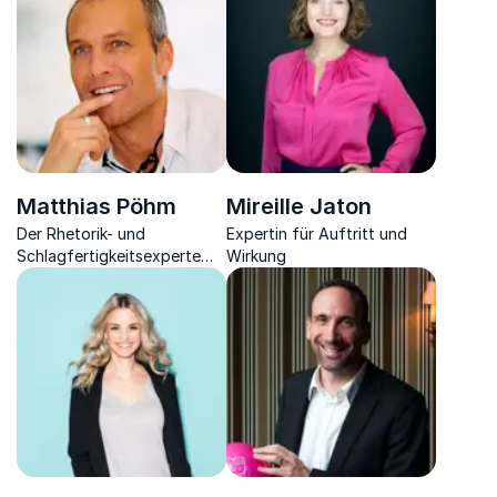
Kommunikation
Finanzgeschäfte &
Digitalisierung
Matthias Pöhm
Mireille Jaton
Der Rhetorik- und
Expertin für Auftritt und
Schlagfertigkeitsexperte
Wirkung
hilft Ihnen, immer die
passenden Wörter zu finden
- in jeder Situation