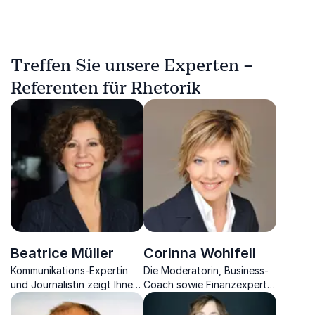
Treffen Sie unsere Experten –
Referenten für Rhetorik
Beatrice Müller
Corinna Wohlfeil
Kommunikations-Expertin
Die Moderatorin, Business-
und Journalistin zeigt Ihnen,
Coach sowie Finanzexpertin
die Notwendigkeit von
blickt auf den
zielorientierter
Zusammenhang von