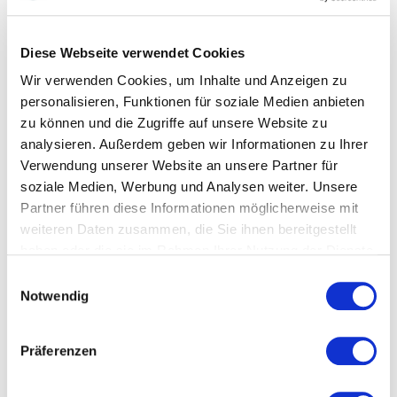
Wirkung. Die Referenten verbinden wissenschaftliche
Erkenntnisse mit langjähriger Praxiserfahrung.
Diese Webseite verwendet Cookies
Schlagfertigkeit und überzeugende
Wir verwenden Cookies, um Inhalte und Anzeigen zu
Argumentation
personalisieren, Funktionen für soziale Medien anbieten
Gerade in schwierigen Gesprächen oder
zu können und die Zugriffe auf unsere Website zu
unerwarteten Situationen kommt es darauf an,
analysieren. Außerdem geben wir Informationen zu Ihrer
schnell die richtigen Worte zu finden. Wer
Verwendung unserer Website an unsere Partner für
schlagfertig reagiert, wirkt souverän und gewinnt an
soziale Medien, Werbung und Analysen weiter. Unsere
Überzeugungskraft.
Matthias Pöhm
zeigt, wie
Partner führen diese Informationen möglicherweise mit
rhetorische Techniken, präzise Formulierungen und
weiteren Daten zusammen, die Sie ihnen bereitgestellt
überzeugende Argumentationsstrategien helfen,
haben oder die sie im Rahmen Ihrer Nutzung der Dienste
auch unter Druck sicher zu kommunizieren. Seine
gesammelt haben.
Einwilligungsauswahl
Vorträge vermitteln unmittelbar anwendbare
Notwendig
Methoden für Beruf, Führung und Alltag.
Wirkung, Präsenz und
Präferenzen
Körpersprache