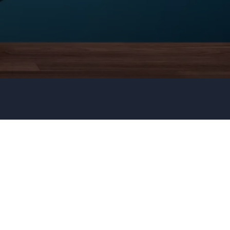
E-Mail
*
Telefon
Unternehmen
Redner- oder Themenwunsch?
Senden Ihrer Anfrage!
Rufen Sie uns an