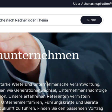
Über Athenas
Inspiration
che nach Redner oder Thema
Suche
enunternehmen
 starke Werte und unternehmerische Verantwortung.
ungen wie Generationenwechsel, Unternehmensnachfolge
ion. Unsere erfahrenen Referenten vermitteln
e Unternehmerfamilien, Führungskräfte und Beiräte
 Zukunft zu führen. Finden Sie den passenden Vortrag