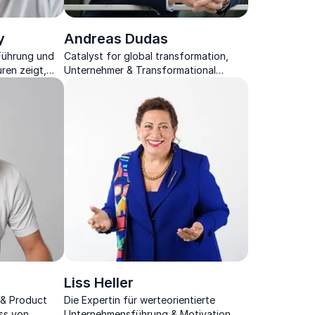
y
Andreas Dudas
 Führung und
Catalyst for global transformation,
uren zeigt,
Unternehmer & Transformational
rbeit neu
Leadership-Experte, der für
Veränderungen begeistert
Liss Heller
 & Product
Die Expertin für werteorientierte
ss von
Unternehmensführung & Motivation