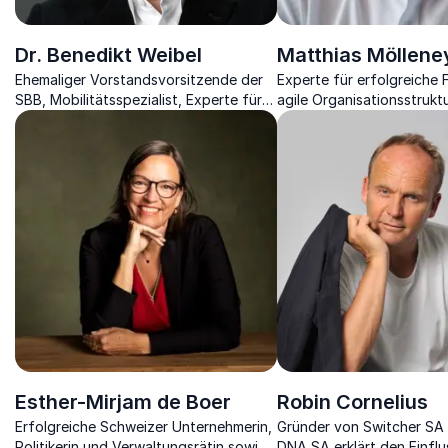
Dr. Benedikt Weibel
Matthias Möllene
Ehemaliger Vorstandsvorsitzende der
Experte für erfolgreiche
SBB, Mobilitätsspezialist, Experte für
agile Organisationsstrukt
Führung & Veränderungsprozesse
wie Sie die Zukunft der A
gestalten
Esther-Mirjam de Boer
Robin Cornelius
Erfolgreiche Schweizer Unternehmerin,
Gründer von Switcher SA
Politikerin und Verwaltungsrätin sowie
DNA SA erklärt den Einflu