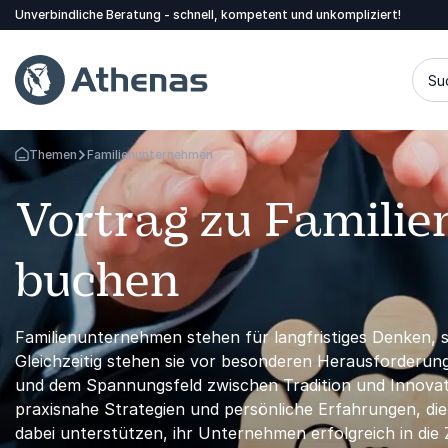
Unverbindliche Beratung - schnell, kompetent und unkompliziert!
Su
Themen
Familienunternehmen
Zurück zur Startseite
Vortrag zu Famili
buchen
Familienunternehmen stehen für langfristiges Denken,
Gleichzeitig stehen sie vor besonderen Herausforder
und dem Spannungsfeld zwischen Tradition und Innovat
praxisnahe Strategien und persönliche Erfahrungen, di
dabei unterstützen, ihr Unternehmen erfolgreich in die