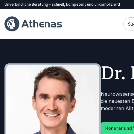
Unverbindliche Beratung - schnell, kompetent und unkompliziert!
Su
Referenten
Dr. Henning Beck
Zurück zur Startseite
Dr.
Neurowissensc
die neuesten 
modernen Allt
Honorar und 