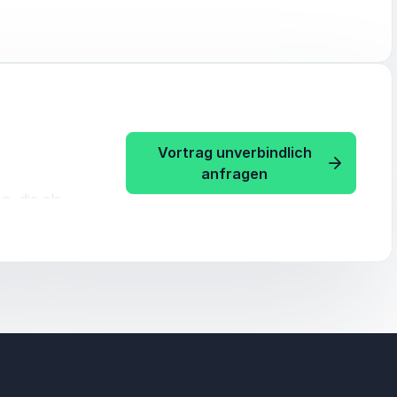
och analog
d.
o wichtig
 also
nken
Vortrag unverbindlich
: Dr. Henning Beck
anfragen
ale Medien
, die als
ng hat eine
und wieso
eaker
itere
e Ideen
n sie auch