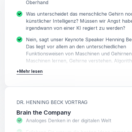
Oberhand
Was unterscheidet das menschliche Gehirn no
künstlicher Intelligenz? Müssen wir Angst hab
irgendwann von einer KI regiert zu werden?
Nein, sagt unser Keynote Speaker Henning Bec
Das liegt vor allem an den unterschiedlichen
Funktionsweisen von Maschinen und Gehirnen
Maschinen lernen, Gehirne verstehen. Algori
befolgen Regeln, wir können sie brechen und 
+
Mehr lesen
schaffen.
Freuen Sie sich also auf einen Vortrag indem k
wird, dass Künstliche Intelligenz nicht ausreich
besten Ideen zu entwickeln und die Grenzen d
:
DR. HENNING BECK VORTRAG
Denkens zu verschieben. Erfahren Sie, was da
Brain the Company
der Maschine immer voraus haben wird und in
Analoges Denken in der digitalen Welt
Bereichen die Maschine effizienter ist.