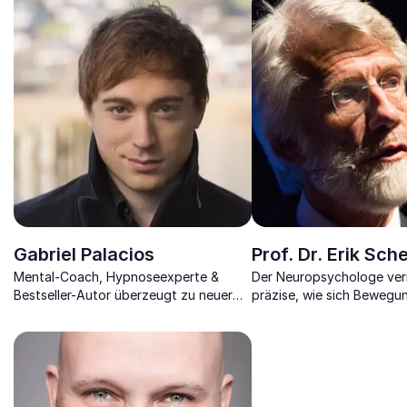
Unternehmen
genutzt werden
Gabriel Palacios
Prof. Dr. Erik Sch
Mental-Coach, Hypnoseexperte &
Der Neuropsychologe verm
Bestseller-Autor überzeugt zu neuer
präzise, wie sich Bewegu
mentaler Kraft, die Sie zu neuem Erfolg
menschliche Gehirn auswir
führt
dies unterstützen können