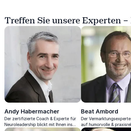
Treffen Sie unsere Experten –
Andy Habermacher
Beat Ambord
Der zertifizierte Coach & Experte für
Der Vermarktungsexperte 
Neuroleadership blickt mit Ihnen ins
auf humorvolle & praxisre
Gehirn sowie den Nutzen für Ihr
Weise, wie Potentiale im 