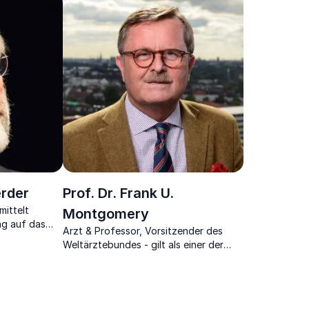
dem modernen Alltag
erder
Prof. Dr. Frank U.
ittelt
Montgomery
ng auf das
Arzt & Professor, Vorsitzender des
kt und wir
Weltärztebundes - gilt als einer der
profiliertesten Gesundheitsexperten in
Deutschland