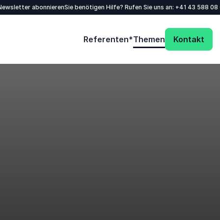
/Newsletter abonnieren
Sie benötigen Hilfe? Rufen Sie uns an:
+41 43 588 08
Referenten*
Themen
Kontakt
Füllen Sie das Kontaktformular aus - wir
melden uns äußerst zeitnah bei Ihnen!
Name
*