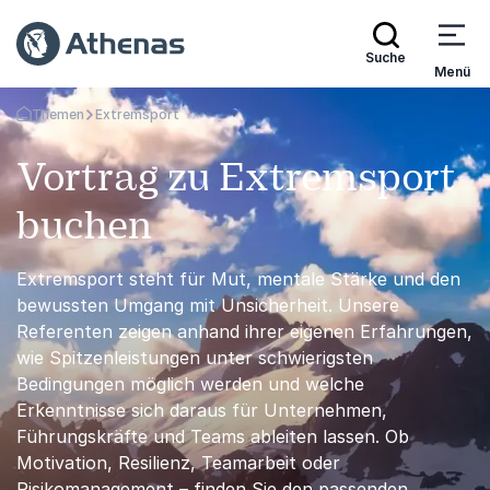
Suche
Menü
Themen
Extremsport
Zurück zur Startseite
Vortrag zu Extremsport
buchen
Extremsport steht für Mut, mentale Stärke und den
bewussten Umgang mit Unsicherheit. Unsere
Referenten zeigen anhand ihrer eigenen Erfahrungen,
wie Spitzenleistungen unter schwierigsten
Bedingungen möglich werden und welche
Erkenntnisse sich daraus für Unternehmen,
Führungskräfte und Teams ableiten lassen. Ob
Motivation, Resilienz, Teamarbeit oder
Risikomanagement – finden Sie den passenden