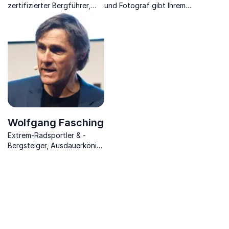
zertifizierter Bergführer,
und Fotograf gibt Ihrem
bayrischer Filmpreisträger,
Business neue Denkimpulse
Autor.
zur Weiterentwicklung und
für mehr Erfolg
Wolfgang Fasching
Extrem-Radsportler & -
Bergsteiger, Ausdauerkönig
sowie Mental Coach erklärt
wie Sie Ihre persönlichen
Ziele erreichen