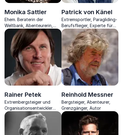
Monika Sattler
Patrick von Känel
Ehem. Beraterin der
Extremsportler, Paragliding-
Weltbank, Abenteurerin,
Berufsflieger, Experte für
Ausnahme-Radsportlerin
Mindset, Teambuilding,
und Visionärin
Fehler- & Risikomanagement
Rainer Petek
Reinhold Messner
Extrembergsteiger und
Bergsteiger, Abenteurer,
Organisationsentwickler
Grenzgänger, Autor
zeigt mit dem Bergsteigen-
Prinzip, wie Ihr Unternehmen
hoch hinaus kommt