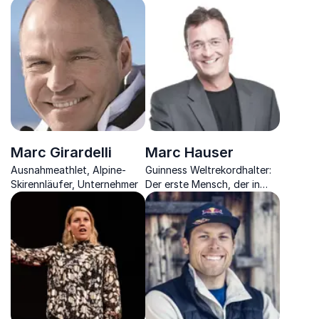
Extremsportlerin spricht
Keynotes zu Abenteuer,
über Willenskraft,
Motivation & Erfolg.
Motivation und
Unvergleichliche
Persönlichkeitsentwicklung
Weltrekorde & mitreißende
Geschichten.
Marc Girardelli
Marc Hauser
Ausnahmeathlet, Alpine-
Guinness Weltrekordhalter:
Skirennläufer, Unternehmer
Der erste Mensch, der in
den Jetstream sprang