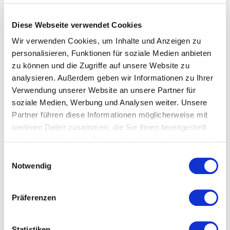
warum ist es für Ihr
Unternehmen relevant?
Diese Webseite verwendet Cookies
Wir verwenden Cookies, um Inhalte und Anzeigen zu
Extremsport bedeutet weit mehr als spektakuläre
personalisieren, Funktionen für soziale Medien anbieten
Abenteuer. Wer sich extremen Herausforderungen
zu können und die Zugriffe auf unsere Website zu
stellt, entwickelt Fähigkeiten wie mentale
analysieren. Außerdem geben wir Informationen zu Ihrer
Widerstandskraft, Disziplin, Entscheidungsstärke und
Verwendung unserer Website an unsere Partner für
den souveränen Umgang mit Risiken. Genau diese
soziale Medien, Werbung und Analysen weiter. Unsere
Kompetenzen gewinnen auch in der modernen
Partner führen diese Informationen möglicherweise mit
Arbeitswelt zunehmend an Bedeutung. Unternehmen
weiteren Daten zusammen, die Sie ihnen bereitgestellt
stehen heute unter ständigem Veränderungsdruck
haben oder die sie im Rahmen Ihrer Nutzung der Dienste
und müssen schnelle, zugleich fundierte
gesammelt haben.
Einwilligungsauswahl
Entscheidungen treffen. Die Erfahrungen
Notwendig
erfolgreicher Extremsportler liefern inspirierende
Denkanstösse und praxisnahe Methoden, um
Präferenzen
Unsicherheit zu meistern, Vertrauen aufzubauen und
ambitionierte Ziele konsequent zu verfolgen.
Statistiken