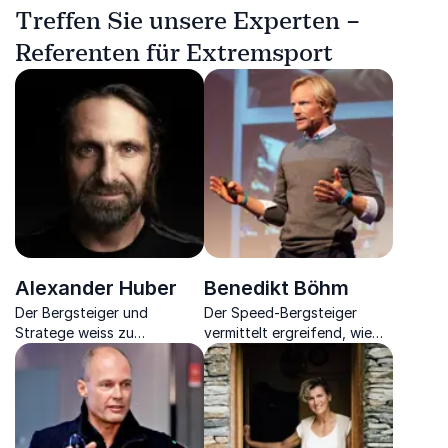
Treffen Sie unsere Experten –
Referenten für Extremsport
Alexander Huber
Benedikt Böhm
Der Bergsteiger und
Der Speed-Bergsteiger
Stratege weiss zu
vermittelt ergreifend, wie
vermitteln, wie man auf dem
viel Teamwork im
Weg zu einem
Unternehmen zählt und wie
langersehnten Ziel an sein
man erfolgreich seine Ziele
Limit geht
verfolgt