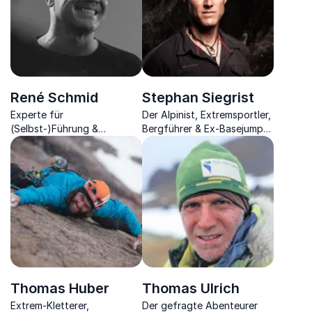
René Schmid
Stephan Siegrist
Experte für
Der Alpinist, Extremsportler,
(Selbst-)Führung &
Bergführer & Ex-Basejumper
Konfliktmanagement,
weiss was es bedeutet,
Persönlichkeits- &
Risiko einzugehen und
Teamentwickler,
daraus Stärke zu ziehen
Sparringcoach &
Mentaltrainer
Thomas Huber
Thomas Ulrich
Extrem-Kletterer,
Der gefragte Abenteurer