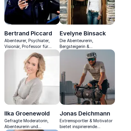
Bertrand Piccard
Evelyne Binsack
Abenteurer, Psychiater,
Die Abenteurerin,
Visionär, Professor für
Bergsteigerin &
Naturwissenschaft und
Extremsportlerin zeigt Ihnen
Technologie
die Parallelen zwischen der
Unternehmenswelt und dem
Bergsteigen auf
Ilka Groenewold
Jonas Deichmann
Gefragte Moderatorin,
Extremsportler & Motivator
Abenteurerin und
bietet inspirierende