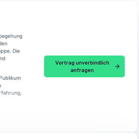
rbegehung
den
ppe. Die
und
Vortrag unverbindlich
: Stephan Siegrist
anfragen
 Publikum
s
rfahrung,