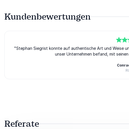
Kundenbewertungen
5
"Stephan Siegrist konnte auf authentische Art und Weise und
von
5
unser Unternehmen befand, mit seinen 
Conra
R
Bewertet
5.00
/5 basierend auf
1
Kundenbewertungen
Referate