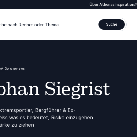
Über Athenas
Inspiration
che nach Redner oder Thema
Suche
Go to reviews
t!
phan Siegrist
Extremsportler, Bergführer & Ex-
iss was es bedeutet, Risiko einzugehen
ärke zu ziehen