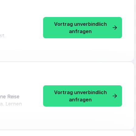
Vortrag unverbindlich
: Stephan Siegrist
anfragen
st.
ngen in den
e mit auf
rfahrungen
nierenden
m
Vortrag unverbindlich
ine Reise
: Stephan Siegris
anfragen
ya. Lernen
ermögens
er
is.