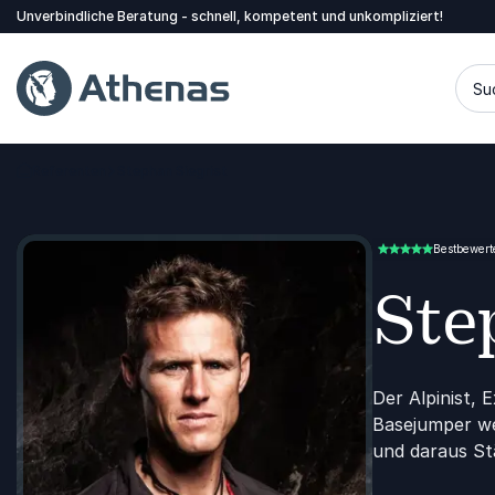
Unverbindliche Beratung - schnell, kompetent und unkompliziert!
Su
Referenten
Stephan Siegrist
Zurück zur Startseite
Bestbewerte
5.00 von 5
Ste
Der Alpinist, 
Basejumper we
und daraus St