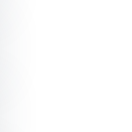
 “Faszination Berg”
t “Where Earth Meets Sky”