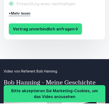
Entwicklung eines nachhaltigen
Unternehmens
+
Mehr lesen
Führung im Leistungssport
Führung im Nachwuchsleistungssport
: Bob Hanning Vo
Vortrag unverbindlich anfragen
Video von Referent Bob Hanning
Bob Hanning - Meine Geschichte
Bitte akzeptieren Sie Marketing-Cookies, um
das Video anzusehen