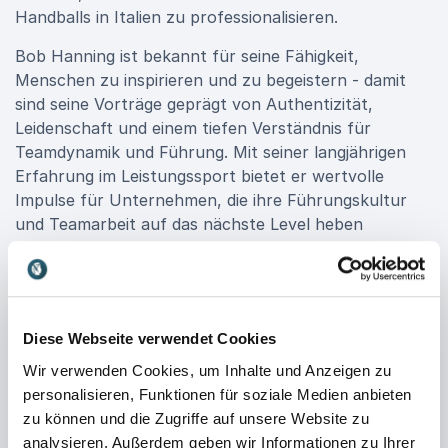
Handballs in Italien zu professionalisieren.
Bob Hanning ist bekannt für seine Fähigkeit,
Menschen zu inspirieren und zu begeistern - damit
sind seine Vorträge geprägt von Authentizität,
Leidenschaft und einem tiefen Verständnis für
Teamdynamik und Führung. Mit seiner langjährigen
Erfahrung im Leistungssport bietet er wertvolle
Impulse für Unternehmen, die ihre Führungskultur
und Teamarbeit auf das nächste Level heben
möchten.
Buchen Sie Bob Hanning für Ihre Veranstaltung und
profitieren Sie von seinen praxisnahen Erfahrungen
und inspirierenden Ansätzen. Seine Vorträge liefern
Diese Webseite verwendet Cookies
nicht nur theoretisches Wissen, sondern auch
Wir verwenden Cookies, um Inhalte und Anzeigen zu
konkrete Werkzeuge, um Führung und Teamarbeit in
personalisieren, Funktionen für soziale Medien anbieten
Ihrem Unternehmen nachhaltig zu verbessern.
zu können und die Zugriffe auf unsere Website zu
analysieren. Außerdem geben wir Informationen zu Ihrer