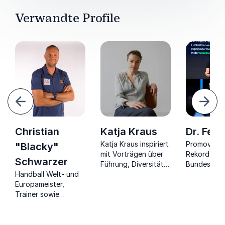
Verwandte Profile
urück
Weite
Christian
Katja Kraus
Dr. Feli
Katja Kraus inspiriert
Promovierte
"Blacky"
mit Vorträgen über
Rekord-
Schwarzer
Führung, Diversität,
Bundesligas
Handball Welt- und
Macht und
2x Welt-
ler,
Europameister,
gesellschaftlichen
Schiedsrich
Trainer sowie
Wandel.
dt. Schiedsr
Unternehmer über
des Jahres,
Motivation und
zu Mensche
langfristigen Erfolg.
& Mut zu