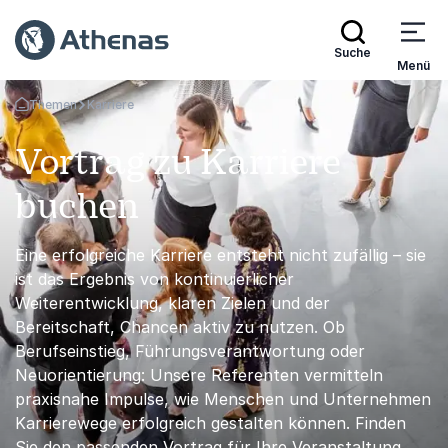
Suche
Menü
Themen
Karriere
Zurück zur Startseite
Vortrag zu Karriere
buchen
Eine erfolgreiche Karriere entsteht nicht zufällig – sie
ist das Ergebnis von kontinuierlicher
Weiterentwicklung, klaren Zielen und der
Bereitschaft, Chancen aktiv zu nutzen. Ob
Berufseinstieg, Führungsverantwortung oder
Neuorientierung: Unsere Referenten vermitteln
praxisnahe Impulse, wie Menschen und Unternehmen
Karrierewege erfolgreich gestalten können. Finden
Sie den passenden Vortrag für Ihre Veranstaltung