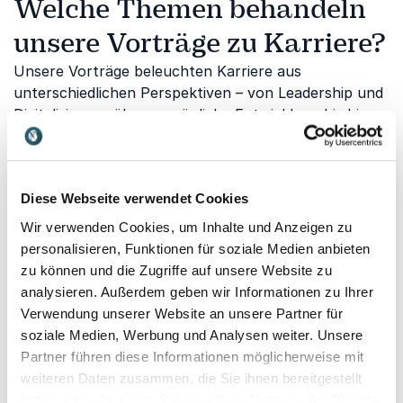
Welche Themen behandeln
unsere Vorträge zu Karriere?
Unsere Vorträge beleuchten Karriere aus
unterschiedlichen Perspektiven – von Leadership und
Digitalisierung über persönliche Entwicklung bis hin
zu Unternehmertum, Vielfalt und beruflicher
Neuorientierung.
Karriere in einer digitalen
Diese Webseite verwendet Cookies
Arbeitswelt
Wir verwenden Cookies, um Inhalte und Anzeigen zu
personalisieren, Funktionen für soziale Medien anbieten
Die Arbeitswelt verändert sich durch Digitalisierung
zu können und die Zugriffe auf unsere Website zu
und Künstliche Intelligenz grundlegend.
Dr. Sven
analysieren. Außerdem geben wir Informationen zu Ihrer
Jungmann
zeigt, welche Kompetenzen künftig
Verwendung unserer Website an unsere Partner für
gefragt sind und wie Fach- und Führungskräfte ihre
soziale Medien, Werbung und Analysen weiter. Unsere
Karriere aktiv auf die Zukunft ausrichten können.
Partner führen diese Informationen möglicherweise mit
Vielfalt als Karrierechance
weiteren Daten zusammen, die Sie ihnen bereitgestellt
Moderne Karrieren profitieren von Diversität,
haben oder die sie im Rahmen Ihrer Nutzung der Dienste