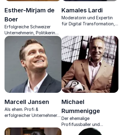
Esther-Mirjam de
Kamales Lardi
Moderatorin und Expertin
Boer
für Digital Transformation,
Erfolgreiche Schweizer
klärt Sie über die
Unternehmerin, Politikerin
Verknüpfungen in der
und Verwaltungsrätin sowie
modernen Welt auf
Vielfalts-Expertin
Marcell Jansen
Michael
Als ehem. Profi &
Rummenigge
erfolgreicher Unternehmer
Der ehemalige
thematisiert er
Profifussballer und
unternehmerische und
Geschäftsführer erklärt den
sportliche Aspekte seines