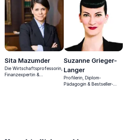
Faktor Mensch und Team
Werdegangs
für den Unternehmenserfolg
Sita Mazumder
Suzanne Grieger-
Die Wirtschaftsprofessorin,
Langer
Finanzexpertin &
Profilerin, Diplom-
Unternehmerin versteht es,
Pädagogin & Bestseller-
ihre Umwelt unter
Autorin, die es versteht,
verschiedensten
Menschen ohne jedes Wort
Blickpunkten zu analysieren
zu durchschauen