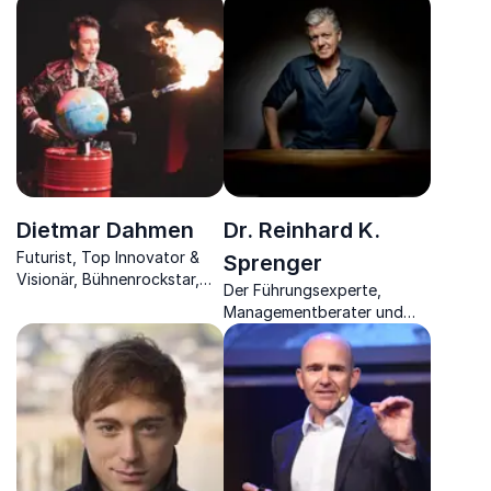
Sie das meiste aus Ihrer
Mentalcoach berichtet, wie
mentalen Kapazität
Sie aus der Burnout-Falle
herausholen können
mit voller Energie
herauskommen und
präventiv agieren können
Dietmar Dahmen
Dr. Reinhard K.
Futurist, Top Innovator &
Sprenger
Visionär, Bühnenrockstar,
Der Führungsexperte,
Autor
Managementberater und
Bestseller-Autor strukturiert
Ihr Unternehmen neu und
erfolgsversprechend