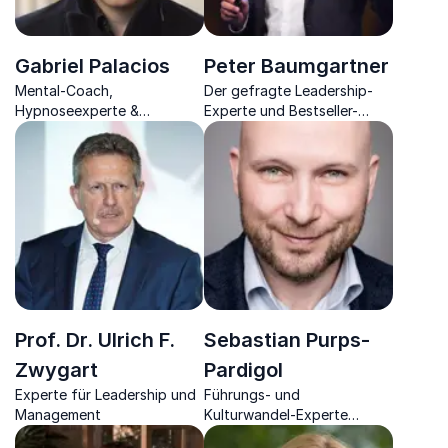
Gabriel Palacios
Peter Baumgartner
Mental-Coach,
Der gefragte Leadership-
Hypnoseexperte &
Experte und Bestseller-
Bestseller-Autor überzeugt
Autor, der zeigt, dass Mut
zu neuer mentaler Kraft, die
und Begeisterung die
Sie zu neuem Erfolg führt
wahren Treibkräfte sind
Prof. Dr. Ulrich F.
Sebastian Purps-
Zwygart
Pardigol
Experte für Leadership und
Führungs- und
Management
Kulturwandel-Experte
kombiniert Hirnforschung