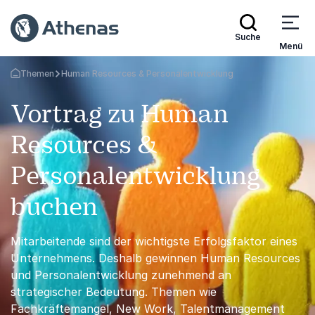
Suche
Menü
Themen
Human Resources & Personalentwicklung
Zurück zur Startseite
Vortrag zu Human
Resources &
Personalentwicklung
buchen
Mitarbeitende sind der wichtigste Erfolgsfaktor eines
Unternehmens. Deshalb gewinnen Human Resources
und Personalentwicklung zunehmend an
strategischer Bedeutung. Themen wie
Fachkräftemangel, New Work, Talentmanagement