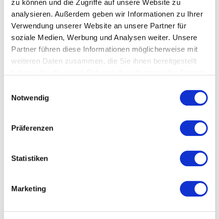
zu können und die Zugriffe auf unsere Website zu
analysieren. Außerdem geben wir Informationen zu Ihrer
Welche Themen behandeln
Verwendung unserer Website an unsere Partner für
soziale Medien, Werbung und Analysen weiter. Unsere
unsere Vorträge zu Human
Partner führen diese Informationen möglicherweise mit
Resources &
weiteren Daten zusammen, die Sie ihnen bereitgestellt
haben oder die sie im Rahmen Ihrer Nutzung der Dienste
Personalentwicklung?
gesammelt haben.
Einwilligungsauswahl
Unsere Vorträge verbinden langjährige
Notwendig
Führungserfahrung, wissenschaftliche Erkenntnisse
und praxisnahe Beispiele. Die Referenten zeigen, wie
Präferenzen
modernes Personalmanagement Menschen fördert
und Unternehmen nachhaltig erfolgreicher macht.
Statistiken
Mitarbeitende entwickeln und
Potenziale fördern
Marketing
Eine erfolgreiche Personalentwicklung beginnt damit,
Talente zu erkennen und gezielt zu fördern.
Matthias
Mölleney
vermittelt praxisnah, wie Unternehmen