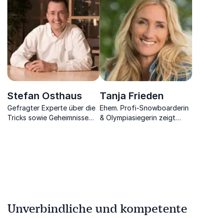
mit Managementwissen
Stefan Osthaus
Tanja Frieden
Gefragter Experte über die
Ehem. Profi-Snowboarderin
Tricks sowie Geheimnisse
& Olympiasiegerin zeigt
rund um die Kunden- &
Ihnen durch
Mitarbeiterzufriedenheit im
Mentalchoaching, wie Sie
Unternehmen
Spitzenleistung bringen
können
Unverbindliche und kompetente