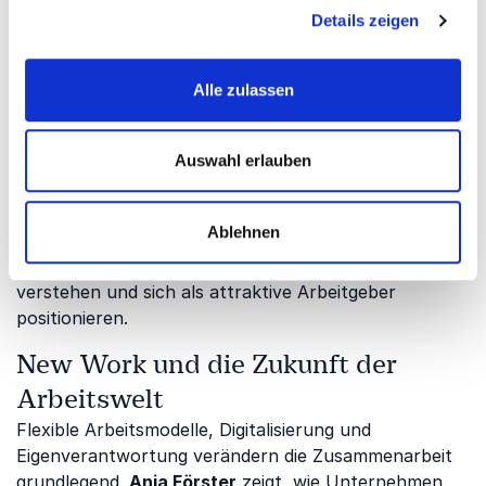
Details zeigen
eine moderne Personalstrategie entwickeln,
Mitarbeitende langfristig binden und eine positive
Unternehmenskultur schaffen können.
Alle zulassen
Recruiting und
Arbeitgeberattraktivität
Auswahl erlauben
Der Wettbewerb um qualifizierte Fachkräfte
erfordert neue Strategien im Recruiting und
Ablehnen
Employer Branding.
Dr. Steffi Burkhart
zeigt, wie
Unternehmen die Erwartungen neuer Generationen
verstehen und sich als attraktive Arbeitgeber
positionieren.
New Work und die Zukunft der
Arbeitswelt
Flexible Arbeitsmodelle, Digitalisierung und
Eigenverantwortung verändern die Zusammenarbeit
grundlegend.
Anja Förster
zeigt, wie Unternehmen