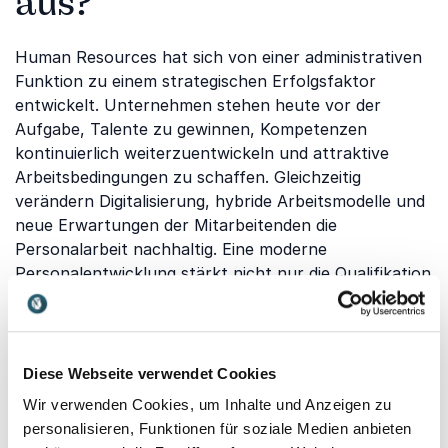
aus?
Human Resources hat sich von einer administrativen
Funktion zu einem strategischen Erfolgsfaktor
entwickelt. Unternehmen stehen heute vor der
Aufgabe, Talente zu gewinnen, Kompetenzen
kontinuierlich weiterzuentwickeln und attraktive
Arbeitsbedingungen zu schaffen. Gleichzeitig
verändern Digitalisierung, hybride Arbeitsmodelle und
neue Erwartungen der Mitarbeitenden die
Personalarbeit nachhaltig. Eine moderne
Personalentwicklung stärkt nicht nur die Qualifikation
der Beschäftigten, sondern fördert Motivation,
Innovationskraft und langfristige
Wettbewerbsfähigkeit. Unsere Referenten zeigen, wie
Unternehmen ihre Mitarbeitenden erfolgreich fördern
Diese Webseite verwendet Cookies
und den Wandel der Arbeitswelt aktiv gestalten
Wir verwenden Cookies, um Inhalte und Anzeigen zu
können.
personalisieren, Funktionen für soziale Medien anbieten