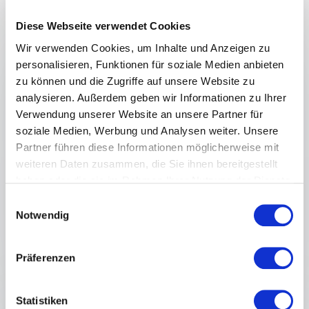
WORKING TOGETHER WINS!
Diese Webseite verwendet Cookies
In Zeiten schneller Veränderungen,
allgegenwärtig verfügbarer Informationen,
Wir verwenden Cookies, um Inhalte und Anzeigen zu
austauschbarer Erfolgsfaktoren und einem
personalisieren, Funktionen für soziale Medien anbieten
hoch kompetitiven Wettbewerb ist ihr Team
zu können und die Zugriffe auf unsere Website zu
und dessen Zusammenarbeit der einzig
analysieren. Außerdem geben wir Informationen zu Ihrer
nachhaltige Wettbewerbsvorteil.
Verwendung unserer Website an unsere Partner für
soziale Medien, Werbung und Analysen weiter. Unsere
In einer Arbeitswelt die permanenten
Partner führen diese Informationen möglicherweise mit
Veränderungen unterworfen ist und
weiteren Daten zusammen, die Sie ihnen bereitgestellt
einhergehend jeder Mitarbeiter im
haben oder die sie im Rahmen Ihrer Nutzung der Dienste
Umkehrschluss steigendem Leistungsdruck
gesammelt haben.
Einwilligungsauswahl
ausgesetzt ist, kann die Last des Systems
+
Mehr lesen
Notwendig
nicht mehr auf einzelnen Schultern liegen.
Daher ist das Prinzip der erfolgreichen
: Dominik Neidh
Vortrag unverbindlich Anfragen
Präferenzen
Zusammenarbeit zwingend notwendig sowie
existenziell und fördert neben der
Motivation,
Statistiken
:
DOMINIK NEIDHART VORTRAG