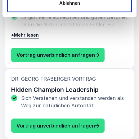
Ablehnen
nicht?
Es gibt keine schlechten und guten Gefühle.
Denn die Natur macht keine Fehler. Ein
Entfesseln der Blockaden, Dekodieren von
+
Mehr lesen
Information und Entfachen von gebundener
Energie.
: Dr. Georg Frabe
Vortrag unverbindlich anfragen
Intelligentes Emotionsmanagement is the
key.
:
DR. GEORG FRABERGER VORTRAG
Hidden Champion Leadership
Sich Verstehen und verstanden werden als
Weg zur natürlichen Autorität.
: Dr. Georg Frab
Vortrag unverbindlich anfragen