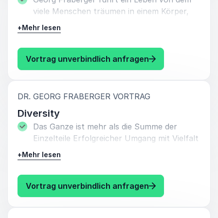
viele Menschen träumen in einem Körper,
den kaum jemand mit ihm tauschen möchte.
+
Mehr lesen
Die Macht der Psyche hat er nicht nur
studiert, sondern er ist auch ein lebender
: Dr. Georg Frabe
Vortrag unverbindlich anfragen
Beweis mit der Kunst der Selbstmotivation
ein authentisches und bewegtes Leben
voller Glück und Bewusst-sein zu führen.
:
DR. GEORG FRABERGER VORTRAG
Für langfristigen Erfolg braucht es Mut,
Diversity
Sinn und Spaß am jeweiligen Problem um
Das Ganze ist mehr als die Summe der
konsequent seinen eigenen Lebensweg zu
Einzelteile Erfolgreicher Umgang mit Vielfalt
gehen.
und Behinderung
+
Mehr lesen
: Dr. Georg Fraber
Vortrag unverbindlich anfragen