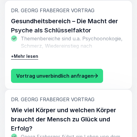
:
DR. GEORG FRABERGER VORTRAG
Gesundheitsbereich – Die Macht der
Psyche als Schlüsselfaktor
Themenbereiche sind u.a. Psychoonokogie,
Schmerz, Wiedereinstieg nach
Tumorerkrankungen, Lebensstiländerung,
+
Mehr lesen
Psychoneuroimmunologie.
: Dr. Georg Frabe
Vortrag unverbindlich anfragen
:
DR. GEORG FRABERGER VORTRAG
Wie viel Körper und welchen Körper
braucht der Mensch zu Glück und
Erfolg?
Georg Fraberger führt ein Leben von dem