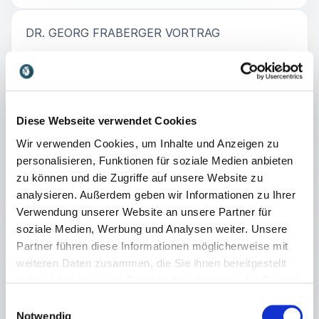
:
DR. GEORG FRABERGER VORTRAG
Wie werde ich ICH?
Die persönliche Entwicklung ist stets im
Spannungsfeld zwischen Innen (Intuition,
meinen Bedürfnissen, Stärken, Schwächen,
+
Mehr lesen
Diese Webseite verwendet Cookies
Erfahrungen,..) & Außen (knappe
Wir verwenden Cookies, um Inhalte und Anzeigen zu
Ressourcen, tue was der
personalisieren, Funktionen für soziale Medien anbieten
„Chef/Partner/Gesellschaft“ sagt).
: Dr. Georg Frabe
Vortrag unverbindlich anfragen
zu können und die Zugriffe auf unsere Website zu
Wie gelingt der Spagat beruflich, privat und
analysieren. Außerdem geben wir Informationen zu Ihrer
persönlich die authentische leistungsfähige
Verwendung unserer Website an unsere Partner für
:
DR. GEORG FRABERGER VORTRAG
und glückliche Version meines Ich zu sein
soziale Medien, Werbung und Analysen weiter. Unsere
und jetzt wirklich zu leben?
Geistige Mobilität als essentielle
Partner führen diese Informationen möglicherweise mit
Schlüsselqualifikation
weiteren Daten zusammen, die Sie ihnen bereitgestellt
haben oder die sie im Rahmen Ihrer Nutzung der Dienste
Wohin körperliche Trägheit führt, wissen
gesammelt haben.
wir. Und wie ist das mit geistiger und
Einwilligungsauswahl
Notwendig
mentaler?