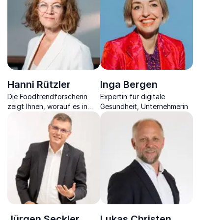
Sie zu neuem Erfolg führt
Hanni Rützler
Inga Bergen
Die Foodtrendforscherin
Expertin für digitale
zeigt Ihnen, worauf es in
Gesundheit, Unternehmerin
Zukunft in Ihrer Ernährung
ankommt und worauf Sie
achten sollten
Jürgen Seckler
Lukas Christen