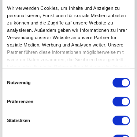
Senden Ihrer Anfrage!
Wir verwenden Cookies, um Inhalte und Anzeigen zu
personalisieren, Funktionen für soziale Medien anbieten
zu können und die Zugriffe auf unsere Website zu
analysieren. Außerdem geben wir Informationen zu Ihrer
Verwendung unserer Website an unsere Partner für
soziale Medien, Werbung und Analysen weiter. Unsere
Partner führen diese Informationen möglicherweise mit
Was zeichnet
weiteren Daten zusammen, die Sie ihnen bereitgestellt
haben oder die sie im Rahmen Ihrer Nutzung der Dienste
Gesundheit aus und
gesammelt haben.
Einwilligungsauswahl
Notwendig
warum Sie für Ihr
Unternehmen relevant?
Präferenzen
Gesundheit umfasst weit mehr als die Abwesenheit
Statistiken
von Krankheit. Sie vereint körperliches Wohlbefinden,
mentale Stärke und eine ausgewogene Lebensweise.