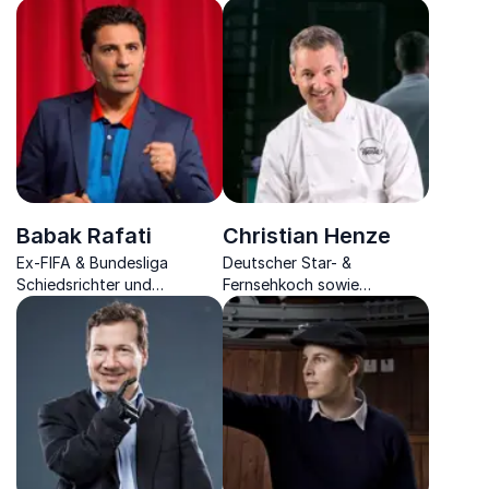
Babak Rafati
Christian Henze
Ex-FIFA & Bundesliga
Deutscher Star- &
Schiedsrichter und
Fernsehkoch sowie
Mentalcoach berichtet, wie
erfolgreicher Unternehmer
Sie aus der Burnout-Falle
spricht darüber, was
mit voller Energie
gesunde Ernährung wirklich
herauskommen und
ausmacht
präventiv agieren können