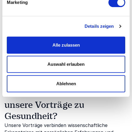
Marketing
Gerade in einer Zeit zunehmender Belastungen durch
Stress, Digitalisierung und Fachkräftemangel wird
Gesundheitsförderung zu einem wichtigen
Erfolgsfaktor für Unternehmen. Gesunde
Details zeigen
Mitarbeitende sind motivierter, leistungsfähiger und
langfristig zufriedener. Unsere Referenten zeigen, wie
Alle zulassen
Unternehmen und Einzelpersonen mit einfachen,
wissenschaftlich fundierten Maßnahmen Gesundheit
nachhaltig fördern und so die Grundlage für
Auswahl erlauben
langfristigen Erfolg schaffen können.
Ablehnen
Welche Themen behandeln
unsere Vorträge zu
Gesundheit?
Unsere Vorträge verbinden wissenschaftliche