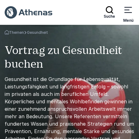
Suche
Menü
Themen
Gesundheit
Zurück zur Startseite
Vortrag zu Gesundheit
buchen
Gesundheit ist die Grundlage für Lebensqualität,
Leistungsfähigkeit und langfristigen Erfolg – sowohl
im privaten als auch im beruflichen Umfeld.
Körperliches und mentales Wohlbefinden gewinnen in
einer zunehmend anspruchsvollen Arbeitswelt immer
mehr an Bedeutung. Unsere Referenten vermitteln
fundiertes Wissen und praxisnahe Strategien rund um
Prävention, Ernährung, mentale Stärke und gesundes
Arbeiten. Finden Sie den passenden Vortrag und