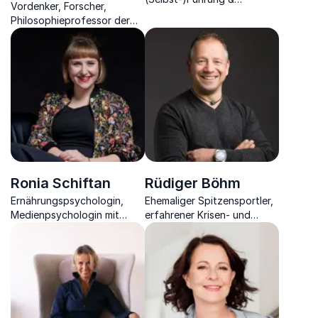
Vordenker, Forscher,
Konfliktmanagement,
Philosophieprofessor der
Persönlichkeits- &
Neuzeit & Gegenwart,
Teamentwickler,
Politikberater &
Sparringcoach &
Bestsellerautor
Mentaltrainer
Ronia Schiftan
Rüdiger Böhm
Ernährungspsychologin,
Ehemaliger Spitzensportler,
Medienpsychologin mit
erfahrener Krisen- und
Expertise für die
Motivationsexperte, Autor
Zusammenhänge von
& Coach
Digitalisierung, Gesundheit
und Psychologie