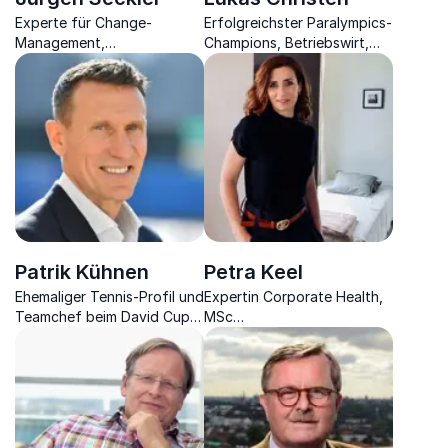
Experte für Change-
Erfolgreichster Paralympics-
Management,
Champions, Betriebswirt,
Führungskompetenzen,
Diplom-Pädagoge &
physische und psychische
Betriebs-Psychologe
Leistungsfähigkeit sowie
Mitarbeitermotivation und
betriebliches
Gesundheitsmanagement
Patrik Kühnen
Petra Keel
Ehemaliger Tennis-Profil und
Expertin Corporate Health,
Teamchef beim David Cup,
MSc
Teambuilding- und
Bewegungswissenschaften
Performance-Experte sowie
& Sport, Yogalehrerin,
Gesundheitscoach
Trainerin für emotionale
Intelligenz, People & Culture
Coach, Impulsgeberin