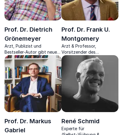
Prof. Dr. Dietrich
Prof. Dr. Frank U.
Grönemeyer
Montgomery
Arzt, Publizist und
Arzt & Professor,
Bestseller-Autor gibt neue
Vorsitzender des
Denkanstöße, das Leben
Weltärztebundes - gilt als
gesünder zu gestalten für
einer der profiliertesten
mehr Lebensqualität
Gesundheitsexperten in
Deutschland
Prof. Dr. Markus
René Schmid
Experte für
Gabriel
(Selbst-)Führung &