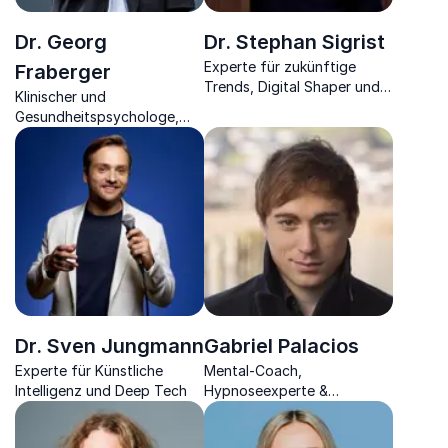
Dr. Georg
Dr. Stephan Sigrist
Experte für zukünftige
Fraberger
Trends, Digital Shaper und
Klinischer und
Gründer von W.I.R.E bietet
Gesundheitspsychologe,
Unternehmen Einblicke in
Autor und Vortragender
transformative
Entwicklungen und die
Zukunft.
Dr. Sven Jungmann
Gabriel Palacios
Experte für Künstliche
Mental-Coach,
Intelligenz und Deep Tech
Hypnoseexperte &
Bestseller-Autor überzeugt
zu neuer mentaler Kraft, die