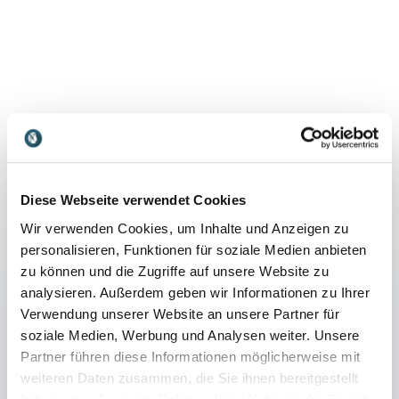
Referate
:
STEFAN OSTHAUS VORTRAG
Diese Webseite verwendet Cookies
Welche Kunden und Mitarbeiter haben
Wir verwenden Cookies, um Inhalte und Anzeigen zu
Sie verdient?
personalisieren, Funktionen für soziale Medien anbieten
In diesem Vortrag gibt Ihnen unser Speaker
zu können und die Zugriffe auf unsere Website zu
Stefan Osthaus Einblick darin, wie Sie Ihre
analysieren. Außerdem geben wir Informationen zu Ihrer
Konkurrenz in der Mitarbeiterzufriedenheit
Verwendung unserer Website an unsere Partner für
und Kundenorientierung ausstechen
soziale Medien, Werbung und Analysen weiter. Unsere
können.
Partner führen diese Informationen möglicherweise mit
weiteren Daten zusammen, die Sie ihnen bereitgestellt