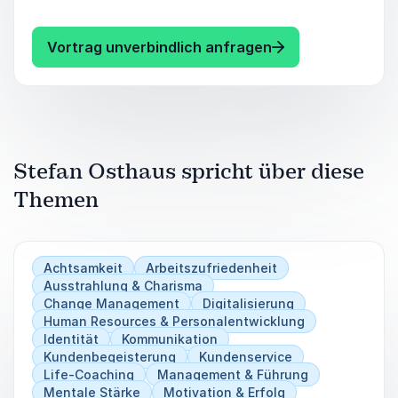
geschafft.
Leben geschaukelt bekommen.
Doch was sind deren Tricks und
: Stefan Osthaus
Vortrag unverbindlich anfragen
Geheimnisse im Kundenmanagement und
Verkauf? Wie erwecken diese die
Leidenschaft in Ihren Kunden?
Stefan Osthaus spricht über diese
Themen
Achtsamkeit
Arbeitszufriedenheit
Ausstrahlung & Charisma
Change Management
Digitalisierung
Human Resources & Personalentwicklung
Identität
Kommunikation
Kundenbegeisterung
Kundenservice
Life-Coaching
Management & Führung
Mentale Stärke
Motivation & Erfolg