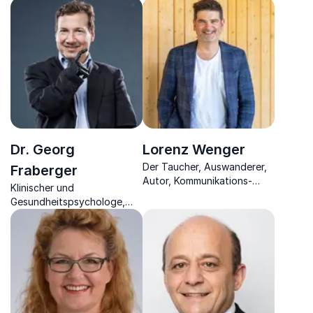
Mentalcoach berichtet, wie
Speaker, Coach
Sie aus der Burnout-Falle
mit voller Energie
herauskommen und
präventiv agieren können
Dr. Georg
Lorenz Wenger
Der Taucher, Auswanderer,
Fraberger
Autor, Kommunikations-
Klinischer und
Experte und Vortragsredner
Gesundheitspsychologe,
spricht über Zukunftsmut,
Autor und Vortragender
Veränderung und
Kommunikation