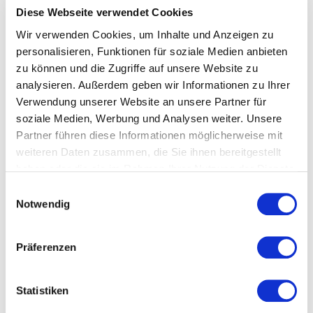
geringeren Ausfallzeiten und einer nachhaltig
Diese Webseite verwendet Cookies
positiven Unternehmenskultur. Ein bewusster
Wir verwenden Cookies, um Inhalte und Anzeigen zu
Umgang mit Belastungen stärkt nicht nur die mentale
personalisieren, Funktionen für soziale Medien anbieten
Gesundheit, sondern verbessert auch
zu können und die Zugriffe auf unsere Website zu
Zusammenarbeit, Konzentration und
analysieren. Außerdem geben wir Informationen zu Ihrer
Entscheidungsfähigkeit.
Verwendung unserer Website an unsere Partner für
soziale Medien, Werbung und Analysen weiter. Unsere
Partner führen diese Informationen möglicherweise mit
Welche Themen behandeln
weiteren Daten zusammen, die Sie ihnen bereitgestellt
haben oder die sie im Rahmen Ihrer Nutzung der Dienste
unsere Vorträge zu Stress &
gesammelt haben.
Einwilligungsauswahl
Stressbewältigung?
Notwendig
Unsere Vorträge zeigen, wie Menschen Belastungen
besser bewältigen, ihre mentale Widerstandskraft
Präferenzen
stärken und langfristig gesund und leistungsfähig
bleiben. Die Referenten verbinden wissenschaftliche
Statistiken
Erkenntnisse mit persönlichen Erfahrungen und
konkreten Strategien für den Berufsalltag.