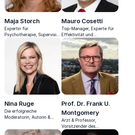
Maja Storch
Mauro Cosetti
Expertin für
Top-Manager, Experte für
Psychotherapie, Supervision
Effektivität und
und Coaching hat den
Produktivität bringt Ihnen
Schlüssel, der Sie
bei, wie Sie ab sofort
Entscheidungen mit
effektiver Ihre Zeit managen
Leichtigkeit fällen lässt
Nina Ruge
Prof. Dr. Frank U.
Die erfolgreiche
Montgomery
Moderatorin, Autorin &
Arzt & Professor,
UNICEF-Botschafterin
Vorsitzender des
erschafft mit Ihnen eine
Weltärztebundes - gilt als