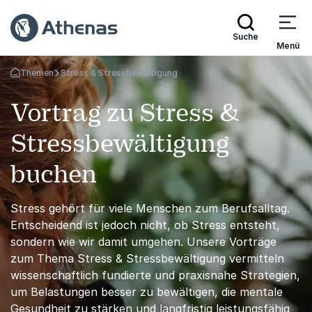
Suche
Menü
Themen
Stress & Stressbewältigung
Zurück zur Startseite
Vortrag zu Stress &
Stressbewältigung
buchen
Stress gehört für viele Menschen zum Berufsalltag.
Entscheidend ist jedoch nicht, ob Stress entsteht,
sondern wie wir damit umgehen. Unsere Vorträge
zum Thema Stress & Stressbewältigung vermitteln
wissenschaftlich fundierte und praxisnahe Strategien,
um Belastungen besser zu bewältigen, die mentale
Gesundheit zu stärken und langfristig leistungsfähig