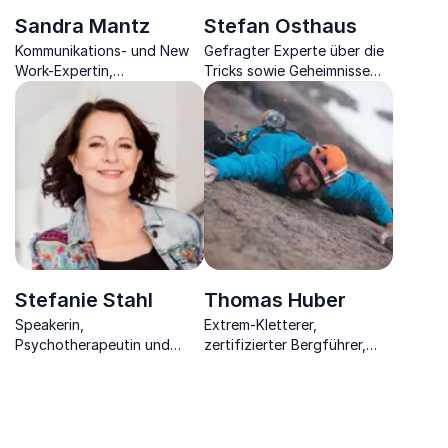
Sandra Mantz
Stefan Osthaus
Kommunikations- und New
Gefragter Experte über die
Work-Expertin,
Tricks sowie Geheimnisse
Unternehmerin, Dialog
rund um die Kunden- &
Trainerin, Autorin
Mitarbeiterzufriedenheit im
Unternehmen
Stefanie Stahl
Thomas Huber
Speakerin,
Extrem-Kletterer,
Psychotherapeutin und
zertifizierter Bergführer,
Bestsellerautorin
bayrischer Filmpreisträger,
Autor.