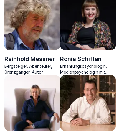
kraftvolle, innere
einer der profiliertesten
Orientierung
Gesundheitsexperten in
Deutschland
Reinhold Messner
Ronia Schiftan
Bergsteiger, Abenteurer,
Ernährungspsychologin,
Grenzgänger, Autor
Medienpsychologin mit
Expertise für die
Zusammenhänge von
Digitalisierung, Gesundheit
und Psychologie