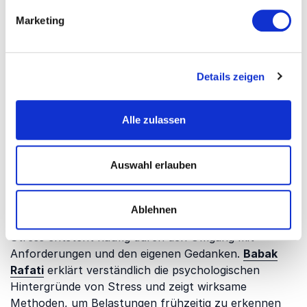
Marketing
Resilienz als Schutz vor
chronischem Stress
Resiliente Menschen gehen souveräner mit
Details zeigen
Veränderungen, Krisen und Belastungen um.
Dr.
Georg Fraberger
vermittelt, wie innere Stärke
entsteht und wie Menschen auch in schwierigen
Alle zulassen
Lebenssituationen Zuversicht, Motivation und
Stabilität entwickeln können. Seine Vorträge zeigen
Auswahl erlauben
praxisnah, wie Resilienz langfristig aufgebaut wird.
Stress verstehen und gezielt
Ablehnen
abbauen
Stress entsteht häufig durch den Umgang mit
Anforderungen und den eigenen Gedanken.
Babak
Rafati
erklärt verständlich die psychologischen
Hintergründe von Stress und zeigt wirksame
Methoden, um Belastungen frühzeitig zu erkennen